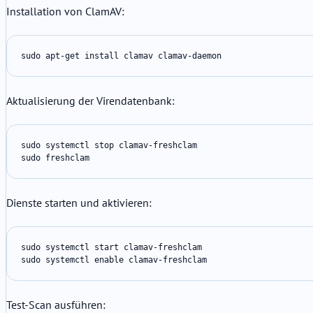
Installation von ClamAV:
sudo apt-get install clamav clamav-daemon
Aktualisierung der Virendatenbank:
sudo systemctl stop clamav-freshclam

sudo freshclam
Dienste starten und aktivieren:
sudo systemctl start clamav-freshclam

sudo systemctl enable clamav-freshclam
Test-Scan ausführen: