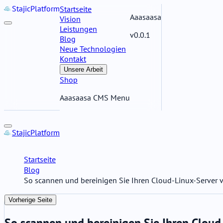
Stajic
Platform
Startseite
Aaasaasa
Vision
Leistungen
v0.0.1
Blog
Neue Technologien
Kontakt
Unsere Arbeit
Shop
Aaasaasa CMS Menu
Stajic
Platform
Startseite
Blog
So scannen und bereinigen Sie Ihren Cloud-Linux-Server
Vorherige Seite
So scannen und bereinigen Sie Ihren Clou