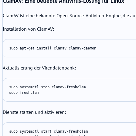
ClamAV: Eine beliebte Antivirus-Lösung für Linux
ClamAV ist eine bekannte Open-Source-Antiviren-Engine, die auf
Installation von ClamAV:
sudo apt-get install clamav clamav-daemon
Aktualisierung der Virendatenbank:
sudo systemctl stop clamav-freshclam

sudo freshclam
Dienste starten und aktivieren:
sudo systemctl start clamav-freshclam
