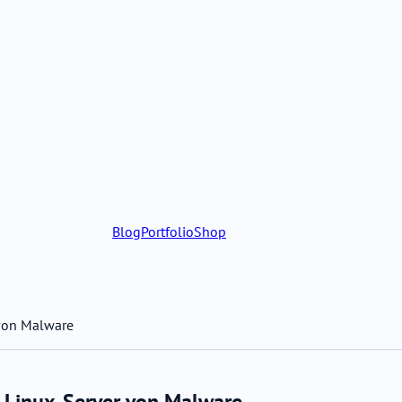
Blog
Portfolio
Shop
 von Malware
d-Linux-Server von Malware