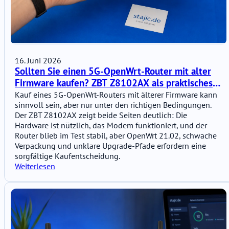
16. Juni 2026
Sollten Sie einen 5G-OpenWrt-Router mit alter
Firmware kaufen? ZBT Z8102AX als praktisches
Beispiel
Kauf eines 5G-OpenWrt-Routers mit älterer Firmware kann
sinnvoll sein, aber nur unter den richtigen Bedingungen.
Der ZBT Z8102AX zeigt beide Seiten deutlich: Die
Hardware ist nützlich, das Modem funktioniert, und der
Router blieb im Test stabil, aber OpenWrt 21.02, schwache
Verpackung und unklare Upgrade-Pfade erfordern eine
sorgfältige Kaufentscheidung.
Weiterlesen