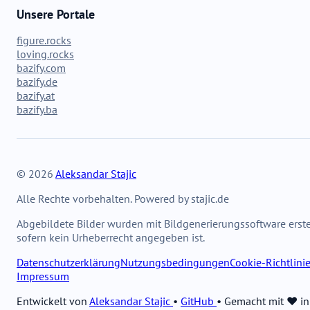
Unsere Portale
figure.rocks
loving.rocks
bazify.com
bazify.de
bazify.at
bazify.ba
© 2026
Aleksandar Stajic
Alle Rechte vorbehalten. Powered by stajic.de
Abgebildete Bilder wurden mit Bildgenerierungssoftware erstel
sofern kein Urheberrecht angegeben ist.
Datenschutzerklärung
Nutzungsbedingungen
Cookie-Richtlini
Impressum
Entwickelt von
Aleksandar Stajic
•
GitHub
•
Gemacht mit ❤️ in