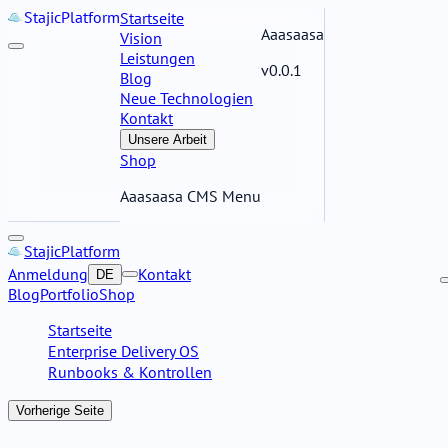
Stajic
Platform
Startseite
Aaasaasa
Vision
Leistungen
v0.0.1
Blog
Neue Technologien
Kontakt
Unsere Arbeit
Shop
Aaasaasa CMS Menu
Stajic
Platform
Anmeldung
Kontakt
DE
Blog
Portfolio
Shop
Startseite
Enterprise Delivery OS
Runbooks & Kontrollen
Vorherige Seite