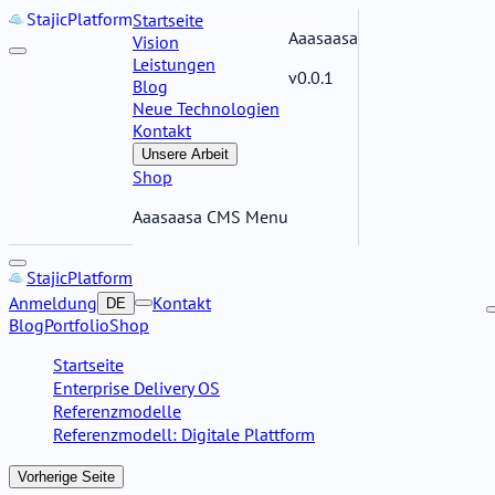
Stajic
Platform
Startseite
Aaasaasa
Vision
Leistungen
v0.0.1
Blog
Neue Technologien
Kontakt
Unsere Arbeit
Shop
Aaasaasa CMS Menu
Stajic
Platform
Anmeldung
Kontakt
DE
Blog
Portfolio
Shop
Startseite
Enterprise Delivery OS
Referenzmodelle
Referenzmodell: Digitale Plattform
Vorherige Seite