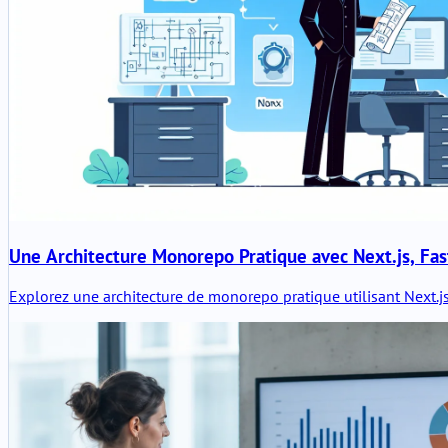
Une Architecture Monorepo Pratique avec Next.js, Fas
Explorez une architecture de monorepo pratique utilisant Next.js, 