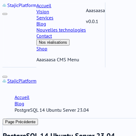
Stajic
Platform
Accueil
Aaasaasa
Vision
Services
v0.0.1
Blog
Nouvelles technologies
Contact
Nos réalisations
Shop
Aaasaasa CMS Menu
Stajic
Platform
Accueil
Blog
PostgreSQL 14 Ubuntu Server 23.04
Page Précédente
PostgreSQL 14 Ubuntu Server 23.04