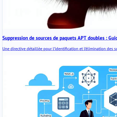
Suppression de sources de paquets APT doubles : Gui
Une directive détaillée pour l’identification et l’élimination de