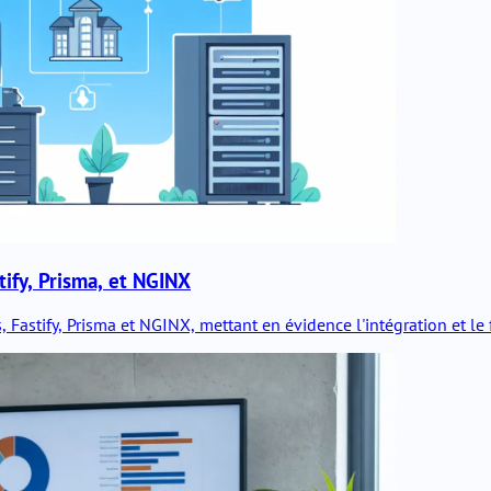
tify, Prisma, et NGINX
Fastify, Prisma et NGINX, mettant en évidence l'intégration et le f