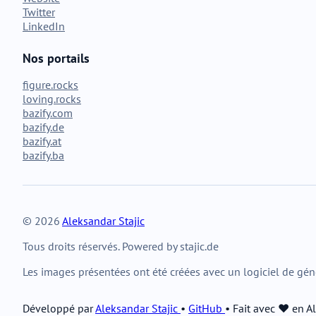
Twitter
LinkedIn
Nos portails
figure.rocks
loving.rocks
bazify.com
bazify.de
bazify.at
bazify.ba
© 2026
Aleksandar Stajic
Tous droits réservés. Powered by stajic.de
Les images présentées ont été créées avec un logiciel de gén
Développé par
Aleksandar Stajic
•
GitHub
•
Fait avec ❤️ en 