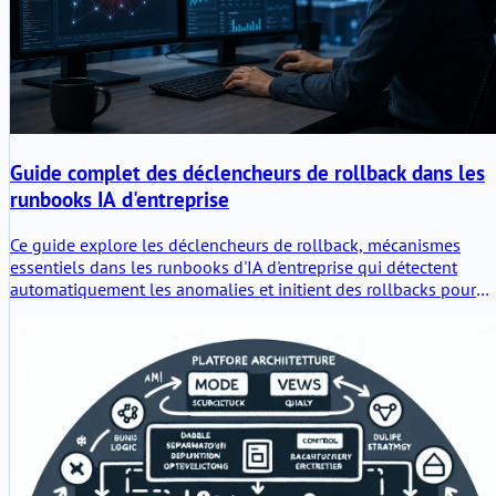
Guide complet des déclencheurs de rollback dans les
runbooks IA d'entreprise
Ce guide explore les déclencheurs de rollback, mécanismes
essentiels dans les runbooks d'IA d'entreprise qui détectent
automatiquement les anomalies et initient des rollbacks pour
maintenir la stabilité du système. Apprenez à configurer,
surveiller et optimiser ces déclencheurs pour des déploiements
d'IA robustes.