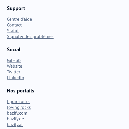
Support
Centre d'aide
Contact
Statut
Signaler des problèmes
Social
GitHub
Website
Twitter
LinkedIn
Nos portails
figure.rocks
loving.rocks
bazify.com
bazify.de
bazify.at