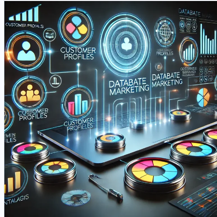
l'interaction utilisateur afin que les applications restent plus
faciles à construire, à étendre, à tester et à maintenir. Cet article
explique ce qu'est le MVC, pourquoi il est toujours important, o
il s'intègre dans les piles Web d'aujourd'hui et comment il se
connecte à l'architecture de plateforme plus large, à la qualité d
la livraison, à la stratégie de migration et à la maturité
opérationnelle.