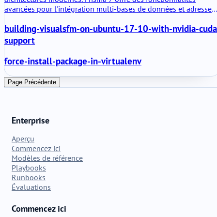
avancées pour l'intégration multi-bases de données et adresse
les défis de la persistance polyglotte.
building-visualsfm-on-ubuntu-17-10-with-nvidia-cuda
support
force-install-package-in-virtualenv
Page Précédente
Enterprise
Aperçu
Commencez ici
Modèles de référence
Playbooks
Runbooks
Évaluations
Commencez ici