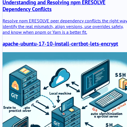
Understanding and Resolving npm ERESOLVE
Dependency Conflicts
Resolve npm ERESOLVE peer dependency conflicts the right way
identify the real mismatch, align versions, use overrides safely,
and know when pnpm or Yarn is a better fit.
apache-ubuntu-17-10-install-certbot-lets-encrypt