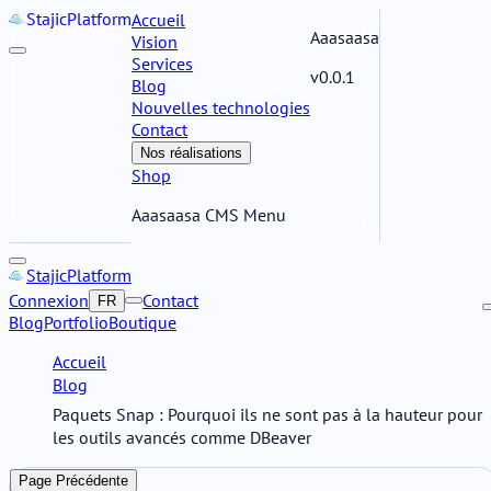
Stajic
Platform
Accueil
Aaasaasa
Vision
Services
v0.0.1
Blog
Nouvelles technologies
Contact
Nos réalisations
Shop
Aaasaasa CMS Menu
Stajic
Platform
Connexion
Contact
FR
Blog
Portfolio
Boutique
Accueil
Blog
Paquets Snap : Pourquoi ils ne sont pas à la hauteur pour
les outils avancés comme DBeaver
Page Précédente