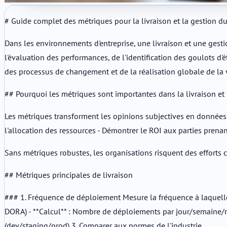
# Guide complet des métriques pour la livraison et la gestion 
Dans les environnements d'entreprise, une livraison et une gest
l'évaluation des performances, de l'identification des goulots d'
des processus de changement et de la réalisation globale de la 
## Pourquoi les métriques sont importantes dans la livraison e
Les métriques transforment les opinions subjectives en données ob
l'allocation des ressources - Démontrer le ROI aux parties prena
Sans métriques robustes, les organisations risquent des efforts 
## Métriques principales de livraison
### 1. Fréquence de déploiement Mesure la fréquence à laquelle l
DORA) - **Calcul** : Nombre de déploiements par jour/semaine/mo
(dev/staging/prod) 3. Comparer aux normes de l'industrie