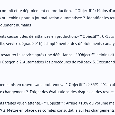
mmit et le déploiement en production. - **Objectif** : Moins d'u
 ou Jenkins pour la journalisation automatisée 2. Identifier les re
ranglement humains
s causant des défaillances en production. - **Objectif** : 0-15% 
 hotfix, service dégradé >1h) 2. Implémenter des déploiements canary
urer le service après une défaillance. - **Objectif** : Moins d'une
ou Opsgenie 2. Automatiser les procédures de rollback 3. Exécuter 
ts mis en œuvre sans problèmes. - **Objectif** : >85% - **Calcul
e changement 2. Exiger des évaluations des risques et des revues
aités vs. en attente. - **Objectif** : Arriéré <10% du volume men
oW 2. Mettre en place des comités consultatifs sur les changements