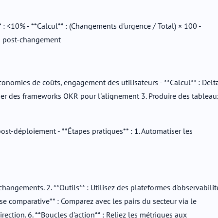
 <10% - **Calcul** : (Changements d'urgence / Total) × 100 -
ues post-changement
conomies de coûts, engagement des utilisateurs - **Calcul** : Delt
liser des frameworks OKR pour l'alignement 3. Produire des tableau
post-déploiement - **Étapes pratiques** : 1. Automatiser les
angements. 2. **Outils** : Utilisez des plateformes d'observabilit
se comparative** : Comparez avec les pairs du secteur via le
ection. 6. **Boucles d'action** : Reliez les métriques aux