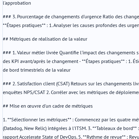
l'approbation
### 3. Pourcentage de changements d'urgence Ratio des changemen
**Étapes pratiques** : 1. Analyser les causes profondes des urg
## Métriques de réalisation de la valeur
### 1. Valeur métier livrée Quantifie l'impact des changements s
des KPI avant/après le changement - **Étapes pratiques** : 1. Ét
de bord trimestriels de la valeur
### 2. Satisfaction client (CSAT) Retours sur les changements livr
enquêtes NPS/CSAT 2. Corréler avec les métriques de déploiement 
## Mise en œuvre d'un cadre de métriques
1. **Sélectionner les métriques** : Commencez par les quatre mét
(Datadog, New Relic) intégrées à l'ITSM. 3. **Tableaux de bord**
rapport Accelerate State of DevOps. 5. **Rythme de revue** : Revu