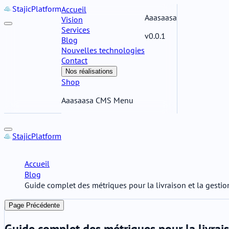
Stajic
Platform
Accueil
Aaasaasa
Vision
Services
v0.0.1
Blog
Nouvelles technologies
Contact
Nos réalisations
Shop
Aaasaasa CMS Menu
Stajic
Platform
Accueil
Blog
Guide complet des métriques pour la livraison et la gest
Page Précédente
Guide complet des métriques pour la livrai