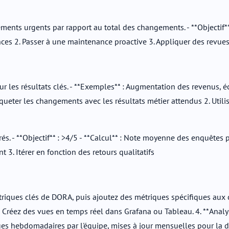
ts urgents par rapport au total des changements. - **Objectif** :
ences 2. Passer à une maintenance proactive 3. Appliquer des rev
ur les résultats clés. - **Exemples** : Augmentation des revenus, é
iqueter les changements avec les résultats métier attendus 2. Uti
és. - **Objectif** : >4/5 - **Calcul** : Note moyenne des enquêtes 
3. Itérer en fonction des retours qualitatifs
riques clés de DORA, puis ajoutez des métriques spécifiques aux ch
 : Créez des vues en temps réel dans Grafana ou Tableau. 4. **Analy
es hebdomadaires par l'équipe, mises à jour mensuelles pour la dir