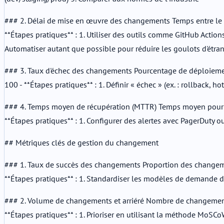
### 2. Délai de mise en œuvre des changements Temps entre le co
**Étapes pratiques** : 1. Utiliser des outils comme GitHub Actions
Automatiser autant que possible pour réduire les goulots d'ét
### 3. Taux d'échec des changements Pourcentage de déploiement
100 - **Étapes pratiques** : 1. Définir « échec » (ex. : rollback,
### 4. Temps moyen de récupération (MTTR) Temps moyen pour resta
**Étapes pratiques** : 1. Configurer des alertes avec PagerDuty 
## Métriques clés de gestion du changement
### 1. Taux de succès des changements Proportion des changemen
**Étapes pratiques** : 1. Standardiser les modèles de demande d
### 2. Volume de changements et arriéré Nombre de changements tr
**Étapes pratiques** : 1. Prioriser en utilisant la méthode MoSC