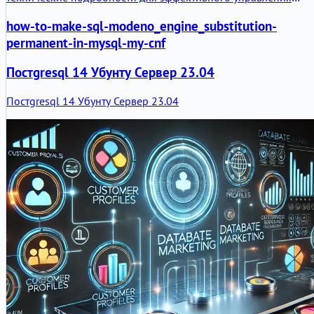
файлами.
how-to-make-sql-modeno_engine_substitution-
permanent-in-mysql-my-cnf
Постgresql 14 Убунту Сервер 23.04
Постgresql 14 Убунту Сервер 23.04