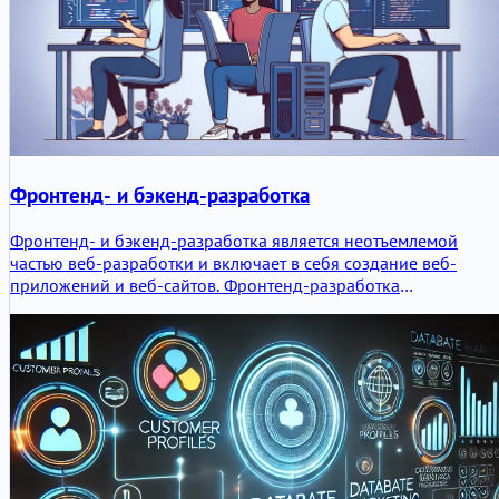
Фронтенд- и бэкенд-разработка
Фронтенд- и бэкенд-разработка является неотъемлемой
частью веб-разработки и включает в себя создание веб-
приложений и веб-сайтов. Фронтенд-разработка
сосредоточена на пользовательском интерфейсе, в то время
как бэкенд-разработка отвечает за программирование и
управление серверной частью.