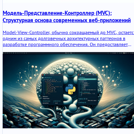
Модель-Представление-Контроллер (MVC):
Структурная основа современных веб-приложений
Model-View-Controller, обычно сокращаемый до MVC, остаетс
одним из самых долговечных архитектурных паттернов в
разработке программного обеспечения. Он предоставляет
командам практичный способ разделения бизнес-логики,
представления и взаимодействия с пользователем, благодар
чему приложения легче создавать, расширять, тестировать и
поддерживать. В этой статье объясняется, что такое MVC,
почему он по-прежнему важен, как он вписывается в
современные веб-стеки и как он связан с более широкой
архитектурой платформы, качеством поставки, стратегией
миграции и операционной зрелостью.