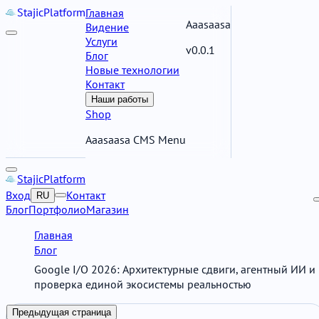
Stajic
Platform
Главная
Aaasaasa
Видение
Услуги
v0.0.1
Блог
Новые технологии
Контакт
Наши работы
Shop
Aaasaasa CMS Menu
Stajic
Platform
Вход
Контакт
RU
Блог
Портфолио
Магазин
Главная
Блог
Google I/O 2026: Архитектурные сдвиги, агентный ИИ и
проверка единой экосистемы реальностью
Предыдущая страница