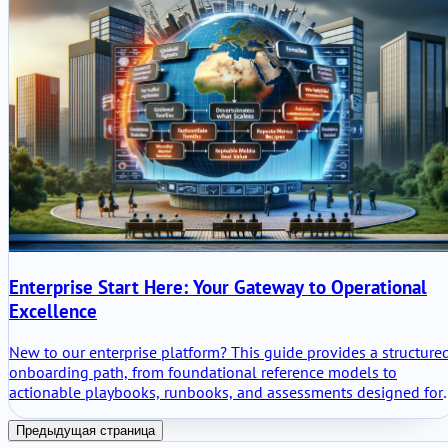
персонализированным взаимодействиям с клиентами и
устойчивому росту.
Enterprise Start Here: Your Gateway to Operational
Excellence
New to our enterprise platform? This guide provides a structure
onboarding path, from foundational reference models to
actionable playbooks, runbooks, and assessments designed for
seamless implementation.
Предыдущая страница