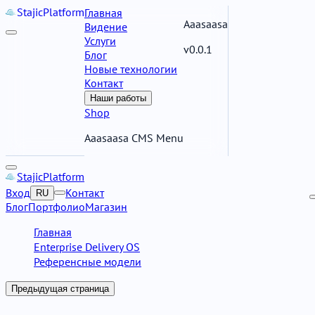
Stajic
Platform
Главная
Aaasaasa
Видение
Услуги
v0.0.1
Блог
Новые технологии
Контакт
Наши работы
Shop
Aaasaasa CMS Menu
Stajic
Platform
Вход
Контакт
RU
Блог
Портфолио
Магазин
Главная
Enterprise Delivery OS
Референсные модели
Предыдущая страница