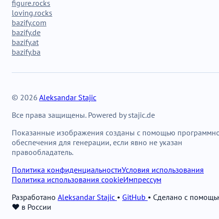
figure.rocks
loving.rocks
bazify.com
bazify.de
bazify.at
bazify.ba
© 2026
Aleksandar Stajic
Все права защищены. Powered by stajic.de
Показанные изображения созданы с помощью программн
обеспечения для генерации, если явно не указан
правообладатель.
Политика конфиденциальности
Условия использования
Политика использования cookie
Импрессум
Разработано
Aleksandar Stajic
•
GitHub
•
Сделано с помощь
❤️ в России