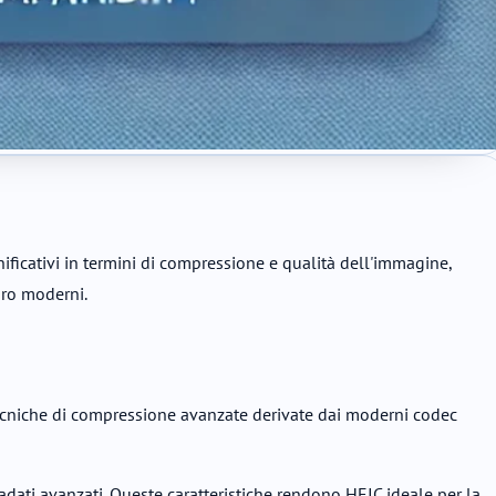
ficativi in termini di compressione e qualità dell'immagine,
oro moderni.
 tecniche di compressione avanzate derivate dai moderni codec
adati avanzati. Queste caratteristiche rendono HEIC ideale per la