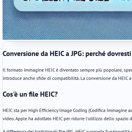
Conversione da HEIC a JPG: perché dovresti
Il formato immagine HEIC è diventato sempre più popolare, specia
introduce anche sfide di compatibilità. La conversione da HEIC a
Cos'è un file HEIC?
HEIC sta per High Efficiency Image Coding (Codifica Immagine ad 
video. Apple ha adottato HEIC per ridurre l'utilizzo dello spazi
A differenza dei tradizionali file JPG, HEIC supporta funzionali