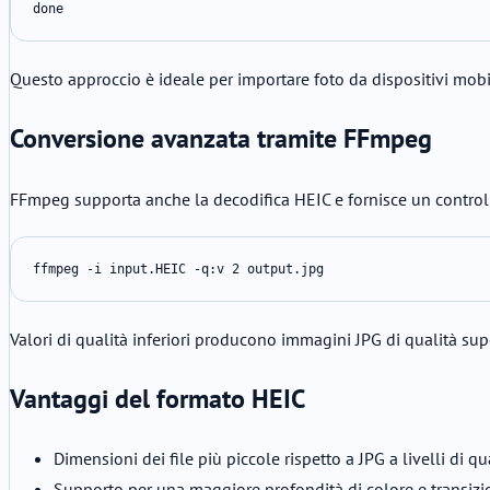
done
Questo approccio è ideale per importare foto da dispositivi mobi
Conversione avanzata tramite FFmpeg
FFmpeg supporta anche la decodifica HEIC e fornisce un controll
ffmpeg -i input.HEIC -q:v 2 output.jpg
Valori di qualità inferiori producono immagini JPG di qualità su
Vantaggi del formato HEIC
Dimensioni dei file più piccole rispetto a JPG a livelli di qua
Supporto per una maggiore profondità di colore e transizion