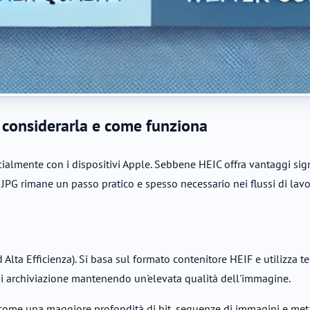
 considerarla e come funziona
lmente con i dispositivi Apple. Sebbene HEIC offra vantaggi signi
 JPG rimane un passo pratico e spesso necessario nei flussi di lav
Alta Efficienza). Si basa sul formato contenitore HEIF e utilizza
o di archiviazione mantenendo un'elevata qualità dell'immagine.
tà come una maggiore profondità di bit, sequenze di immagini e met