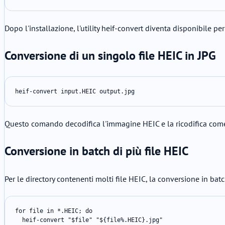
Dopo l'installazione, l'utility heif-convert diventa disponibile 
Conversione di un singolo file HEIC in JPG
heif-convert input.HEIC output.jpg
Questo comando decodifica l'immagine HEIC e la ricodifica come f
Conversione in batch di più file HEIC
Per le directory contenenti molti file HEIC, la conversione in bat
for file in *.HEIC; do

  heif-convert "$file" "${file%.HEIC}.jpg"
