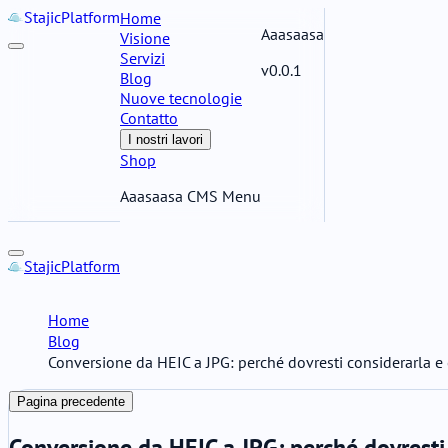
Stajic
Platform
Home
Aaasaasa
Visione
Servizi
v0.0.1
Blog
Nuove tecnologie
Contatto
I nostri lavori
Shop
Aaasaasa CMS Menu
Stajic
Platform
Home
Blog
Conversione da HEIC a JPG: perché dovresti considerarla 
Pagina precedente
Conversione da HEIC a JPG: perché dovresti