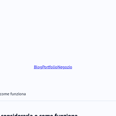
Blog
Portfolio
Negozio
e come funziona
 considerarla e come funziona