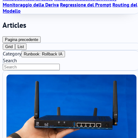
Monitoraggio della Deriva
Regressione del Prompt
Routing del
Modello
Articles
Pagina precedente
Grid
List
Category
Runbook: Rollback IA
Search