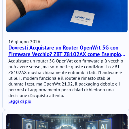
16 giugno 2026
Dovresti Acquistare un Router OpenWrt 5G con
Firmware Vecchio? ZBT Z8102AX come Esempio
Pratico
Acquistare un router 5G OpenWrt con firmware più vecchio
può avere senso, ma solo nelle giuste condizioni. Lo ZBT
Z8102AX mostra chiaramente entrambi i lati: l'hardware è
utile, il modem funziona e il router è rimasto stabile
durante i test, ma OpenWrt 21.02, il packaging debole e i
percorsi di aggiornamento poco chiari richiedono una
decisione d'acquisto attenta.
Leggi di più