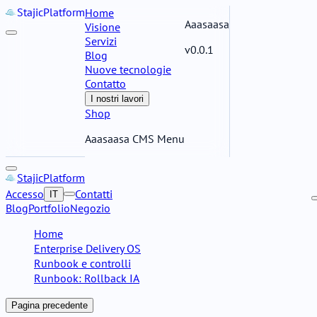
Stajic
Platform
Home
Aaasaasa
Visione
Servizi
v0.0.1
Blog
Nuove tecnologie
Contatto
I nostri lavori
Shop
Aaasaasa CMS Menu
Stajic
Platform
Accesso
Contatti
IT
Blog
Portfolio
Negozio
Home
Enterprise Delivery OS
Runbook e controlli
Runbook: Rollback IA
Pagina precedente