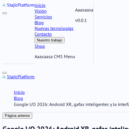
Stajic
Platform
Inicio
Aaasaasa
Visión
Servicios
v0.0.1
Blog
Nuevas tecnologías
Contacto
Nuestro trabajo
Shop
Aaasaasa CMS Menu
Stajic
Platform
Inicio
Blog
Google I/O 2026: Android XR, gafas inteligentes y la inter
Página anterior
Google I/O 2026: Android XR, gafas intelige