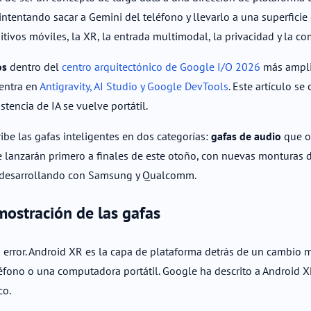
ntentando sacar a Gemini del teléfono y llevarlo a una superficie
tivos móviles, la XR, la entrada multimodal, la privacidad y la c
os
dentro del
centro arquitectónico de Google I/O 2026
más amplio
uentra en
Antigravity, AI Studio y Google DevTools
. Este artículo se
tencia de IA se vuelve portátil.
ibe las gafas inteligentes en dos categorías:
gafas de audio
que o
e lanzarán primero a finales de este otoño, con nuevas monturas d
o desarrollando con Samsung y Qualcomm.
ostración de las gafas
un error. Android XR es la capa de plataforma detrás de un cambio má
éfono o una computadora portátil. Google ha descrito a Android 
co.