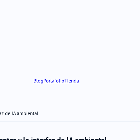
Blog
Portafolio
Tienda
faz de IA ambiental
ntes y la interfaz de IA ambiental