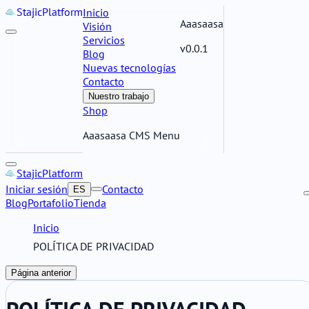
Stajic
Platform
Inicio
Aaasaasa
Visión
Servicios
v0.0.1
Blog
Nuevas tecnologías
Contacto
Nuestro trabajo
Shop
Aaasaasa CMS Menu
Stajic
Platform
Iniciar sesión
Contacto
ES
Blog
Portafolio
Tienda
Inicio
POLÍTICA DE PRIVACIDAD
Página anterior