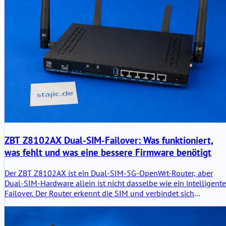
ZBT Z8102AX Dual-SIM-Failover: Was funktioniert,
was fehlt und was eine bessere Firmware benötigt
Der ZBT Z8102AX ist ein Dual-SIM-5G-OpenWrt-Router, aber
Dual-SIM-Hardware allein ist nicht dasselbe wie ein intelligent
Failover. Der Router erkennt die SIM und verbindet sich
erfolgreich, aber die automatische Umschaltung, die Modem-
Wiederherstellung, signalbasierte Entscheidungen und eine
saubere Failover-Logik erfordern noch eingehendere Tests.