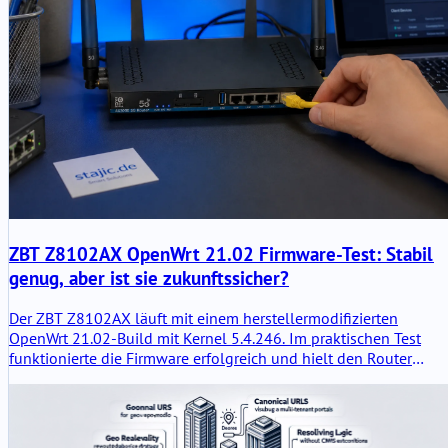
ZBT Z8102AX OpenWrt 21.02 Firmware-Test: Stabil
genug, aber ist sie zukunftssicher?
Der ZBT Z8102AX läuft mit einem herstellermodifizierten
OpenWrt 21.02-Build mit Kernel 5.4.246. Im praktischen Test
funktionierte die Firmware erfolgreich und hielt den Router
mehrere Tage lang stabil, aber die alte Basis wirft wichtige
Fragen zu Sicherheit, Modemsteuerung, Upgrade-Pfaden und
langfristiger Wartbarkeit auf.