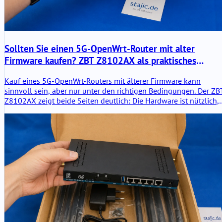
Sollten Sie einen 5G-OpenWrt-Router mit alter
Firmware kaufen? ZBT Z8102AX als praktisches
Beispiel
Kauf eines 5G-OpenWrt-Routers mit älterer Firmware kann
sinnvoll sein, aber nur unter den richtigen Bedingungen. Der ZB
Z8102AX zeigt beide Seiten deutlich: Die Hardware ist nützlich,
das Modem funktioniert, und der Router blieb im Test stabil, abe
OpenWrt 21.02, schwache Verpackung und unklare Upgrade-
Pfade erfordern eine sorgfältige Kaufentscheidung.