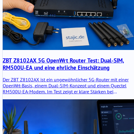
ZBT Z8102AX 5G OpenWrt Router Test: Dual-SIM,
RM500U-EA und eine ehrliche Einschätzung
Der ZBT Z8102AX ist ein ungewöhnlicher 5G-Router mit einer
OpenWrt-Basis, einem Dual-SIM-Konzept und einem Quectel
RM500U-EA-Modem. Im Test zeigt er klare Stärken bei
Flexibilität, Schnittstellen und mobiler Konnektivität, aber auch
die typischen Schwächen eines vom Hersteller modifizierten
OpenWrt-Builds.