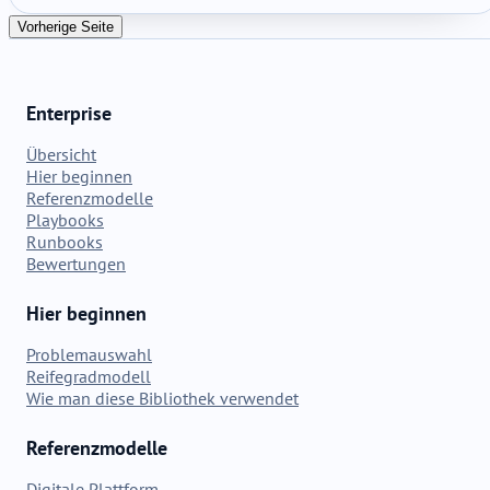
verbesserte Verpackung und eine stabilere Preispolitik. Das Ziel
ist nicht nur ein weiterer 5G-Router, sondern ein besser
Vorherige Seite
konfiguriertes, OpenWrt-basiertes Prosumer-Gerät.
Enterprise
Übersicht
Hier beginnen
Referenzmodelle
Playbooks
Runbooks
Bewertungen
Hier beginnen
Problemauswahl
Reifegradmodell
Wie man diese Bibliothek verwendet
Referenzmodelle
Digitale Plattform