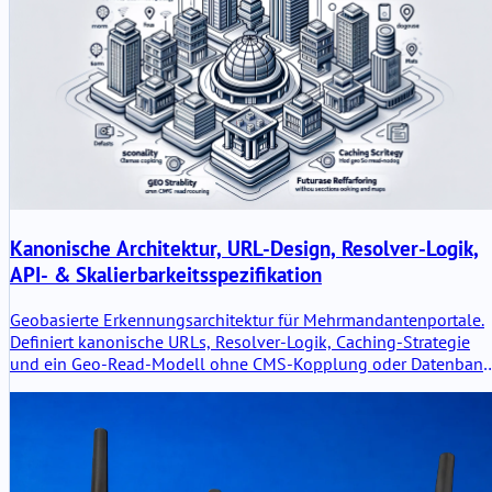
Kanonische Architektur, URL-Design, Resolver-Logik,
API- & Skalierbarkeitsspezifikation
Geobasierte Erkennungsarchitektur für Mehrmandantenportale.
Definiert kanonische URLs, Resolver-Logik, Caching-Strategie
und ein Geo-Read-Modell ohne CMS-Kopplung oder Datenbank
Refactoring. Konzipiert für SEO-Stabilität, Skalierbarkeit und
zukünftige Erweiterungen wie Buchung und Karten.