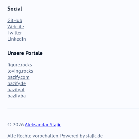
Social
GitHub
Website
Twitter
LinkedIn
Unsere Portale
figure.rocks
loving.rocks
bazify.com
bazify.de
bazify.at
bazify.ba
© 2026
Aleksandar Stajic
Alle Rechte vorbehalten. Powered by stajic.de