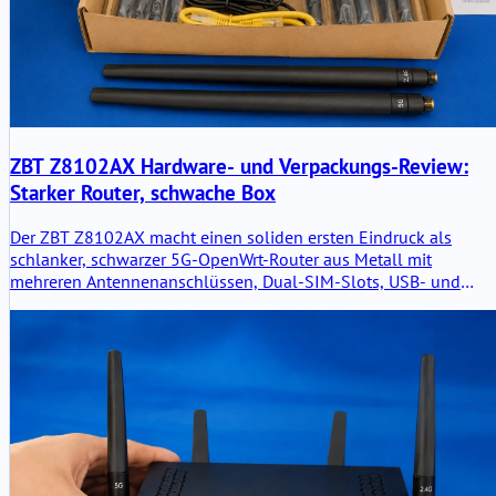
ZBT Z8102AX Hardware- und Verpackungs-Review:
Starker Router, schwache Box
Der ZBT Z8102AX macht einen soliden ersten Eindruck als
schlanker, schwarzer 5G-OpenWrt-Router aus Metall mit
mehreren Antennenanschlüssen, Dual-SIM-Slots, USB- und
LAN/WAN-Ports und einem praktischen Zubehörset. Die
Hardware fühlt sich nützlich und seriös an, aber die Verpackung
ist eindeutig die Schwachstelle.