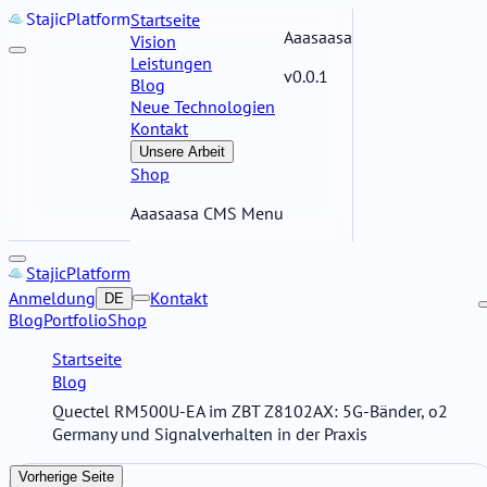
Stajic
Platform
Startseite
Aaasaasa
Vision
Leistungen
v0.0.1
Blog
Neue Technologien
Kontakt
Unsere Arbeit
Shop
Aaasaasa CMS Menu
Stajic
Platform
Anmeldung
Kontakt
DE
Blog
Portfolio
Shop
Startseite
Blog
Quectel RM500U-EA im ZBT Z8102AX: 5G-Bänder, o2
Germany und Signalverhalten in der Praxis
Vorherige Seite