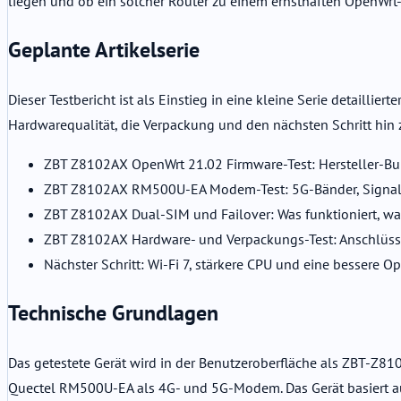
liegen und ob ein solcher Router zu einem ernsthaften OpenWrt-
Geplante Artikelserie
Dieser Testbericht ist als Einstieg in eine kleine Serie detaill
Hardwarequalität, die Verpackung und den nächsten Schritt hin 
ZBT Z8102AX OpenWrt 21.02 Firmware-Test: Hersteller-B
ZBT Z8102AX RM500U-EA Modem-Test: 5G-Bänder, Signalq
ZBT Z8102AX Dual-SIM und Failover: Was funktioniert, was
ZBT Z8102AX Hardware- und Verpackungs-Test: Anschlüss
Nächster Schritt: Wi-Fi 7, stärkere CPU und eine bessere
Technische Grundlagen
Das getestete Gerät wird in der Benutzeroberfläche als ZBT-Z810
Quectel RM500U-EA als 4G- und 5G-Modem. Das Gerät basiert auf