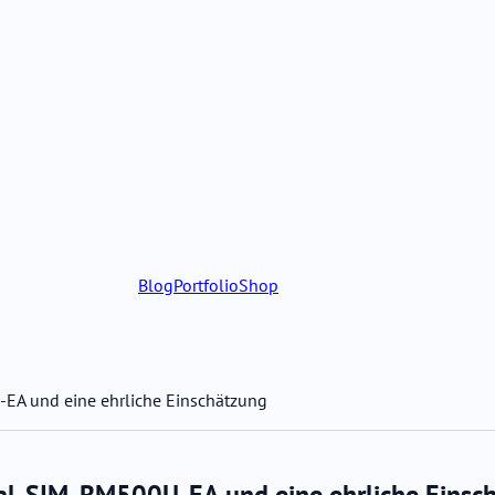
Blog
Portfolio
Shop
EA und eine ehrliche Einschätzung
l-SIM, RM500U-EA und eine ehrliche Einsc