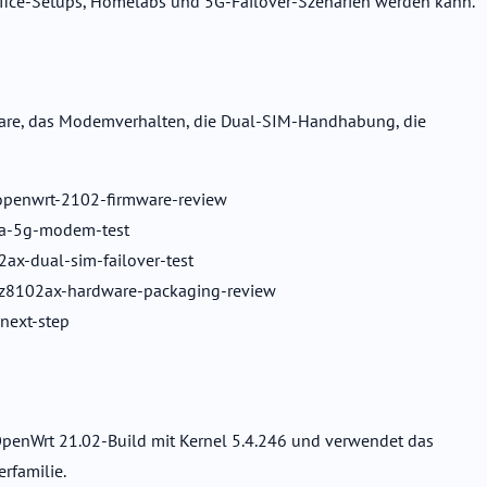
Office-Setups, Homelabs und 5G-Failover-Szenarien werden kann.
Firmware, das Modemverhalten, die Dual-SIM-Handhabung, die
-openwrt-2102-firmware-review
ea-5g-modem-test
2ax-dual-sim-failover-test
t-z8102ax-hardware-packaging-review
-next-step
n OpenWrt 21.02-Build mit Kernel 5.4.246 und verwendet das
rfamilie.