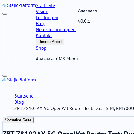
Stajic
Platform
Startseite
Aaasaasa
Vision
Leistungen
v0.0.1
Blog
Neue Technologien
Kontakt
Unsere Arbeit
Shop
Aaasaasa CMS Menu
Stajic
Platform
Startseite
Blog
ZBT Z8102AX 5G OpenWrt Router Test: Dual-SIM, RM500U-
Vorherige Seite
ZBT Z8102AX 5G OpenWrt Router Test: Dua