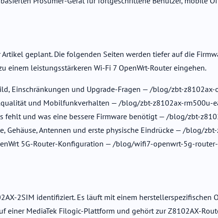
basierten Prosumer-Gerät für fortgeschrittene Benutzer, mobile 
ierter Artikel geplant. Die folgenden Seiten werden tiefer auf die 
zu einem leistungsstärkeren Wi-Fi 7 OpenWrt-Router eingehen.
uild, Einschränkungen und Upgrade-Fragen — /blog/zbt-z8102ax
ualität und Mobilfunkverhalten — /blog/zbt-z8102ax-rm500u-
 fehlt und was eine bessere Firmware benötigt — /blog/zbt-z810
e, Gehäuse, Antennen und erste physische Eindrücke — /blog/zb
 OpenWrt 5G-Router-Konfiguration — /blog/wifi7-openwrt-5g-router
2AX-2SIM identifiziert. Es läuft mit einem herstellerspezifische
 einer MediaTek Filogic-Plattform und gehört zur Z8102AX-Route