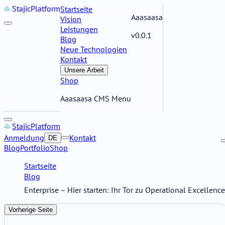
Stajic
Platform
Startseite
Aaasaasa
Vision
Leistungen
v0.0.1
Blog
Neue Technologien
Kontakt
Unsere Arbeit
Shop
Aaasaasa CMS Menu
Stajic
Platform
Anmeldung
Kontakt
DE
Blog
Portfolio
Shop
Startseite
Blog
Enterprise – Hier starten: Ihr Tor zu Operational Excellence
Vorherige Seite