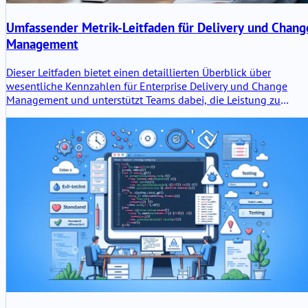
Umfassender Metrik-Leitfaden für Delivery und Chang
Management
Dieser Leitfaden bietet einen detaillierten Überblick über
wesentliche Kennzahlen für Enterprise Delivery und Change
Management und unterstützt Teams dabei, die Leistung zu
messen, Prozesse zu optimieren und kontinuierliche
Verbesserung voranzutreiben. Entdecken Sie
Schlüsselindikatoren, Berechnungsmethoden und Best Practices
um Ihre Kennzahlen an Geschäftsergebnisse anzupassen.