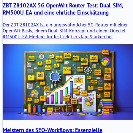
ZBT Z8102AX 5G OpenWrt Router Test: Dual-SIM,
RM500U-EA und eine ehrliche Einschätzung
Der ZBT Z8102AX ist ein ungewöhnlicher 5G-Router mit einer
OpenWrt-Basis, einem Dual-SIM-Konzept und einem Quectel
RM500U-EA-Modem. Im Test zeigt er klare Stärken bei
Flexibilität, Schnittstellen und mobiler Konnektivität, aber auch
die typischen Schwächen eines vom Hersteller modifizierten
OpenWrt-Builds.
Meistern des SEO-Workflows: Essenzielle