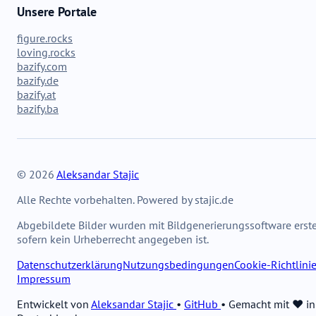
Unsere Portale
figure.rocks
loving.rocks
bazify.com
bazify.de
bazify.at
bazify.ba
© 2026
Aleksandar Stajic
Alle Rechte vorbehalten. Powered by stajic.de
Abgebildete Bilder wurden mit Bildgenerierungssoftware erstel
sofern kein Urheberrecht angegeben ist.
Datenschutzerklärung
Nutzungsbedingungen
Cookie-Richtlini
Impressum
Entwickelt von
Aleksandar Stajic
•
GitHub
•
Gemacht mit ❤️ in