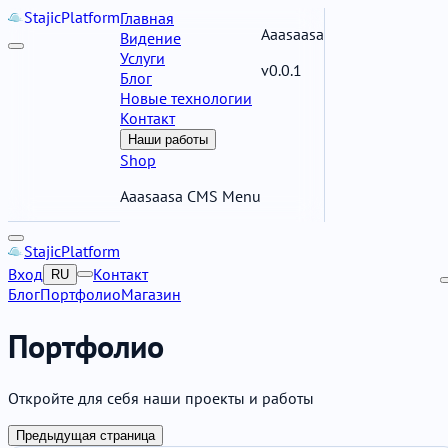
Stajic
Platform
Главная
Aaasaasa
Видение
Услуги
v0.0.1
Блог
Новые технологии
Контакт
Наши работы
Shop
Aaasaasa CMS Menu
Stajic
Platform
Вход
Контакт
RU
Блог
Портфолио
Магазин
Портфолио
Откройте для себя наши проекты и работы
Предыдущая страница