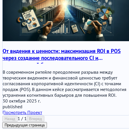
От видения к ценности: максимизация ROI в POS
через создание последовательного CI и
стратегический брендинг
В современном ритейле преодоление разрыва между
творческим видением и финансовой ценностью требует
согласования корпоративной идентичности (CI) с точками
продаж (POS). В данном кейсе рассматривается методология
устранения когнитивных барьеров для повышения ROI.
30 октября 2025 г.
published
Посмотреть Проект
1 / 1
Назад
Вперед
Предыдущая страница