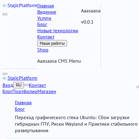
Stajic
Platform
Главная
Aaasaasa
Видение
Услуги
v0.0.1
Блог
Новые технологии
Контакт
Наши работы
Shop
Aaasaasa CMS Menu
Stajic
Platform
Вход
Контакт
RU
Блог
Портфолио
Магазин
Главная
Блог
Переход графического стека Ubuntu: Сбои загрузки
гибридных ГПУ, Риски Wayland и Практики стабильного
развертывания