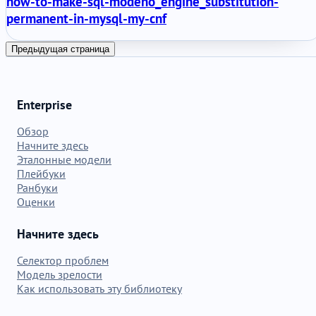
how-to-make-sql-modeno_engine_substitution-
permanent-in-mysql-my-cnf
Предыдущая страница
Enterprise
Обзор
Начните здесь
Эталонные модели
Плейбуки
Ранбуки
Оценки
Начните здесь
Селектор проблем
Модель зрелости
Как использовать эту библиотеку