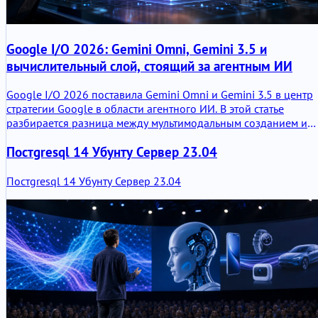
Google I/O 2026: Gemini Omni, Gemini 3.5 и
вычислительный слой, стоящий за агентным ИИ
Google I/O 2026 поставила Gemini Omni и Gemini 3.5 в центр
стратегии Google в области агентного ИИ. В этой статье
разбирается разница между мультимодальным созданием и
интеллектом уровня действий, почему Gemini 3.5 Flash важна
Постgresql 14 Убунту Сервер 23.04
для агентов и программирования, и как эти модели
обеспечивают более широкий сдвиг платформы Google I/O
2026.
Постgresql 14 Убунту Сервер 23.04