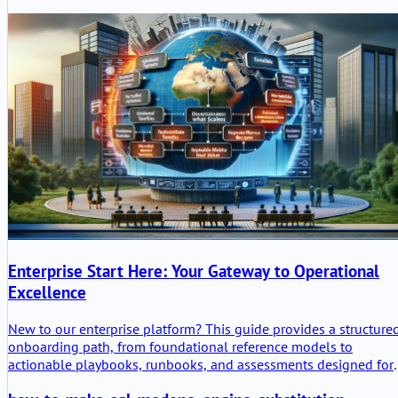
знайте, когда pnpm или Yarn подходят лучше.
Enterprise Start Here: Your Gateway to Operational
Excellence
New to our enterprise platform? This guide provides a structure
onboarding path, from foundational reference models to
actionable playbooks, runbooks, and assessments designed for
seamless implementation.