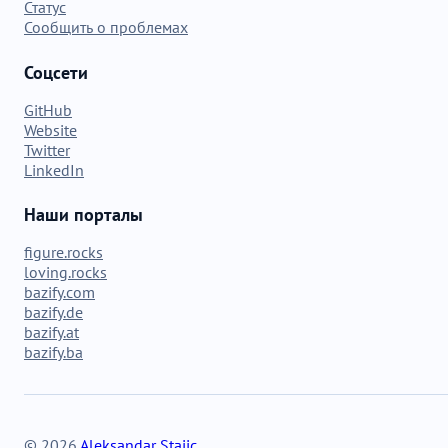
Статус
Сообщить о проблемах
Соцсети
GitHub
Website
Twitter
LinkedIn
Наши порталы
figure.rocks
loving.rocks
bazify.com
bazify.de
bazify.at
bazify.ba
© 2026
Aleksandar Stajic