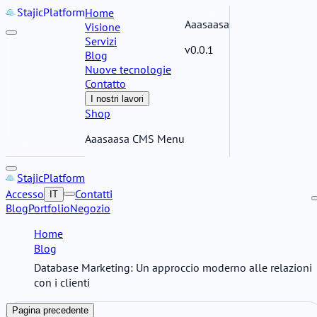
Stajic
Platform
Home
Aaasaasa
Visione
Servizi
v0.0.1
Blog
Nuove tecnologie
Contatto
I nostri lavori
Shop
Aaasaasa CMS Menu
Stajic
Platform
Accesso
Contatti
IT
Blog
Portfolio
Negozio
Home
Blog
Database Marketing: Un approccio moderno alle relazioni
con i clienti
Pagina precedente