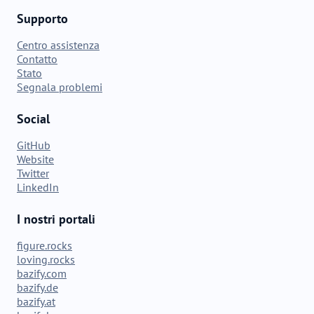
Supporto
Centro assistenza
Contatto
Stato
Segnala problemi
Social
GitHub
Website
Twitter
LinkedIn
I nostri portali
figure.rocks
loving.rocks
bazify.com
bazify.de
bazify.at