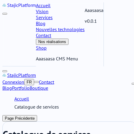
Stajic
Platform
Accueil
Aaasaasa
Vision
Services
v0.0.1
Blog
Nouvelles technologies
Contact
Nos réalisations
Shop
Aaasaasa CMS Menu
Stajic
Platform
Connexion
Contact
FR
Blog
Portfolio
Boutique
Accueil
Catalogue de services
Page Précédente