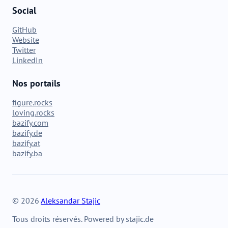
Social
GitHub
Website
Twitter
LinkedIn
Nos portails
figure.rocks
loving.rocks
bazify.com
bazify.de
bazify.at
bazify.ba
© 2026
Aleksandar Stajic
Tous droits réservés. Powered by stajic.de