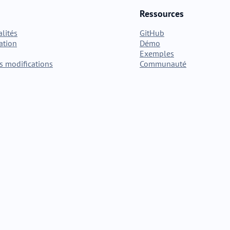
Ressources
lités
GitHub
ation
Démo
Exemples
s modifications
Communauté