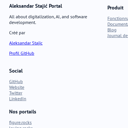
Aleksandar Stajić Portal
Produit
All about digitalization, AI, and software
Fonctionna
development.
Document
Blog
Créé par
Journal de
Aleksandar Stajic
Profil GitHub
Social
GitHub
Website
Twitter
LinkedIn
Nos portails
figure.rocks