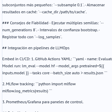
subconjuntos más pequeños: `--subsample 0.1`. - Almacenar
resultados en caché: `--cache_dir /path/to/cache`.
### Consejos de Fiabilidad - Ejecutar múltiples semillas: `--
num_generations 8`. - Intervalos de confianza bootstrap. -
Registrar todo con `--log_samples`.
## Integración en pipelines de LLMOps
Embed in CI/CD: 1. GitHub Actions YAML: ```yaml - name: Evaluat
Model run: lm_eval --model hf --model_args pretrained=${{
inputs.model }} --tasks core --batch_size auto > results.json ```
2. MLflow tracking: ```python import mlflow
mlflow.log_metrics(results) ```
3. Prometheus/Grafana para paneles de control.