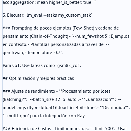
acc aggregation: mean higher_is_better: true ```
3. Ejecutar: `lm_eval --tasks my_custom_task`
### Prompting de pocos ejemplos (Few-Shot) y cadena de
pensamiento (Chain-of-Thought) - `--num_fewshot 5`: Ejemplos
en contexto. - Plantillas personalizadas a través de `--
gen_kwargs temperature=0.7`.
Para CoT: Use tareas como `gsm8k_cot`.
## Optimización y mejores prácticas
### Ajuste de rendimiento - **Procesamiento por lotes
(Batching)**: `--batch_size 32` o `auto`. - **Cuantización**: `--
model_args dtype=bfloat16,load_in_4bit=True`. - **Distribuido**:
`--multi_gpu` para la integración con Ray.
### Eficiencia de Costos - Limitar muestras: `--limit 500`. - Usar