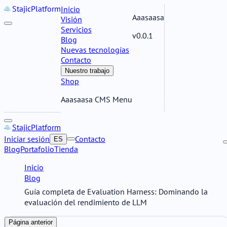
Stajic
Platform
Inicio
Aaasaasa
Visión
Servicios
v0.0.1
Blog
Nuevas tecnologías
Contacto
Nuestro trabajo
Shop
Aaasaasa CMS Menu
Stajic
Platform
Iniciar sesión
Contacto
ES
Blog
Portafolio
Tienda
Inicio
Blog
Guía completa de Evaluation Harness: Dominando la
evaluación del rendimiento de LLM
Página anterior