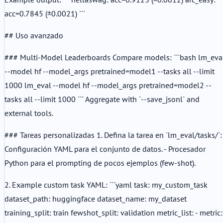
acc=0.7845 (±0.0021) ```
## Uso avanzado
### Multi-Model Leaderboards Compare models: ```bash lm_eva
--model hf --model_args pretrained=model1 --tasks all --limit
1000 lm_eval --model hf --model_args pretrained=model2 --
tasks all --limit 1000 ``` Aggregate with `--save_jsonl` and
external tools.
### Tareas personalizadas 1. Defina la tarea en `lm_eval/tasks/`: 
Configuración YAML para el conjunto de datos. - Procesador
Python para el prompting de pocos ejemplos (few-shot).
2. Example custom task YAML: ```yaml task: my_custom_task
dataset_path: huggingface dataset_name: my_dataset
training_split: train fewshot_split: validation metric_list: - metric: