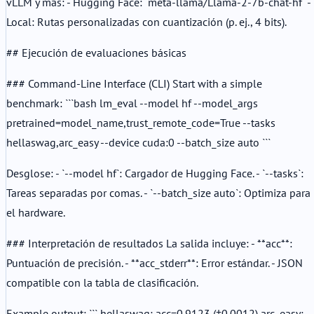
vLLM y más: - Hugging Face: `meta-llama/Llama-2-7b-chat-hf` -
Local: Rutas personalizadas con cuantización (p. ej., 4 bits).
## Ejecución de evaluaciones básicas
### Command-Line Interface (CLI) Start with a simple
benchmark: ```bash lm_eval --model hf --model_args
pretrained=model_name,trust_remote_code=True --tasks
hellaswag,arc_easy --device cuda:0 --batch_size auto ```
Desglose: - `--model hf`: Cargador de Hugging Face. - `--tasks`:
Tareas separadas por comas. - `--batch_size auto`: Optimiza para
el hardware.
### Interpretación de resultados La salida incluye: - **acc**:
Puntuación de precisión. - **acc_stderr**: Error estándar. - JSON
compatible con la tabla de clasificación.
Example output: ``` hellaswag: acc=0.9123 (±0.0012) arc_easy: