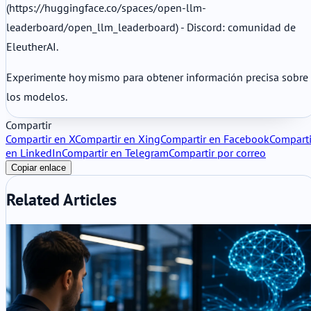
(https://huggingface.co/spaces/open-llm-
leaderboard/open_llm_leaderboard) - Discord: comunidad de
EleutherAI.
Experimente hoy mismo para obtener información precisa sobre
los modelos.
Compartir
Compartir en X
Compartir en Xing
Compartir en Facebook
Comparti
en LinkedIn
Compartir en Telegram
Compartir por correo
Copiar enlace
Related Articles