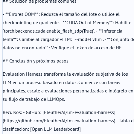
## Solución de problemas comunes
- **Errores OOM**: Reduzca el tamaño del lote o utilice el
checkpointing de gradiente. - **CUDA Out of Memory**: Habilite
`torch.backends.cuda.enable_flash_sdp(True)`. - **Inferencia
lenta**: Cambie al cargador vLLM: `--model vllm`. - **Conjunto d
datos no encontrado**: Verifique el token de acceso de HF.
## Conclusión y próximos pasos
Evaluation Harness transforma la evaluación subjetiva de los
LLM en un proceso basado en datos. Comience con tareas
principales, escale a evaluaciones personalizadas e intégrelo en
su flujo de trabajo de LLMOps.
Recursos: - GitHub: [EleutherAI/lm-evaluation-harness]
(https://github.com/EleutherAI/lm-evaluation-harness) - Tabla 
clasificación: [Open LLM Leaderboard]