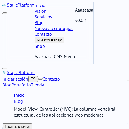
Stajic
Platform
Inicio
Aaasaasa
Visión
Servicios
v0.0.1
Blog
Nuevas tecnologías
Contacto
Nuestro trabajo
Shop
Aaasaasa CMS Menu
Stajic
Platform
Iniciar sesión
Contacto
ES
Blog
Portafolio
Tienda
Inicio
Blog
Model-View-Controller (MVC): La columna vertebral
estructural de las aplicaciones web modernas
Página anterior