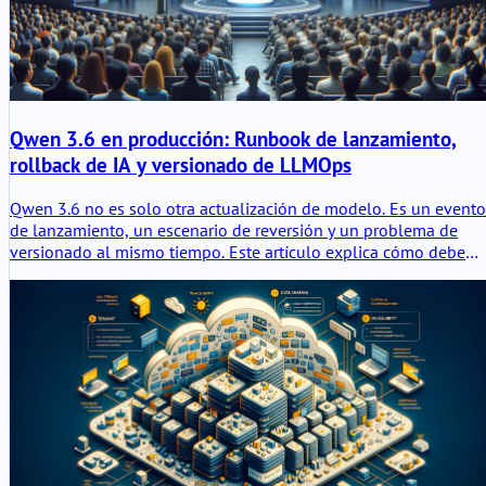
Qwen 3.6 en producción: Runbook de lanzamiento,
rollback de IA y versionado de LLMOps
Qwen 3.6 no es solo otra actualización de modelo. Es un evento
de lanzamiento, un escenario de reversión y un problema de
versionado al mismo tiempo. Este artículo explica cómo debe
manejarse Qwen 3.6 en producción a través de la disciplina de
LLMOps, la trazabilidad de prompts y modelos, el despliegue
controlado y la preparación para la reversión basada en
evidencia.