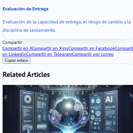
Evaluación de Entrega
Evaluación de la capacidad de entrega, el riesgo de cambio y la
disciplina de lanzamiento.
Compartir
Compartir en X
Compartir en Xing
Compartir en Facebook
Comparti
en LinkedIn
Compartir en Telegram
Compartir por correo
Copiar enlace
Related Articles