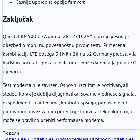
Kasnije uporedite opcije firmvera
Zaključak
Quectel RM500U-EA unutar ZBT Z8102AX radi i uspešno je
obezbedio mobilnu povezanost u prvom testu. Primećena
kombinacija LTE opsega 3 i NR n28 na o2 Germany predstavlja
koristan početak i pokazuje da ruter može da obavlja pravu 5G
operaciju.
Test modema nije završen. Osnovni rezultat je pozitivan, ali
sledeći korak je dublja dijagnostika: stvarne vrednosti signala,
eksperimenti sa antenama, kontrola opsega, ponašanje pri
ponovnom povezivanju i poređenje firmvera. Tek nakon toga
može se pravilno oceniti performansa modema.
Подели
Подели на X
Подели на Xing
Подели на Facebook
Подели на