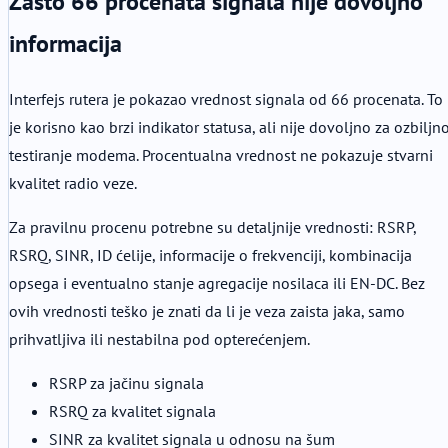
Zašto 66 procenata signala nije dovoljno
informacija
Interfejs rutera je pokazao vrednost signala od 66 procenata. To
je korisno kao brzi indikator statusa, ali nije dovoljno za ozbiljn
testiranje modema. Procentualna vrednost ne pokazuje stvarni
kvalitet radio veze.
Za pravilnu procenu potrebne su detaljnije vrednosti: RSRP,
RSRQ, SINR, ID ćelije, informacije o frekvenciji, kombinacija
opsega i eventualno stanje agregacije nosilaca ili EN-DC. Bez
ovih vrednosti teško je znati da li je veza zaista jaka, samo
prihvatljiva ili nestabilna pod opterećenjem.
RSRP za jačinu signala
RSRQ za kvalitet signala
SINR za kvalitet signala u odnosu na šum