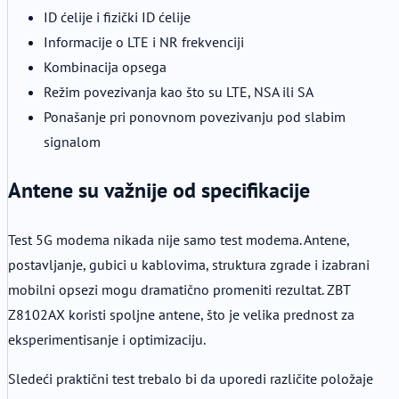
ID ćelije i fizički ID ćelije
Informacije o LTE i NR frekvenciji
Kombinacija opsega
Režim povezivanja kao što su LTE, NSA ili SA
Ponašanje pri ponovnom povezivanju pod slabim
signalom
Antene su važnije od specifikacije
Test 5G modema nikada nije samo test modema. Antene,
postavljanje, gubici u kablovima, struktura zgrade i izabrani
mobilni opsezi mogu dramatično promeniti rezultat. ZBT
Z8102AX koristi spoljne antene, što je velika prednost za
eksperimentisanje i optimizaciju.
Sledeći praktični test trebalo bi da uporedi različite položaje