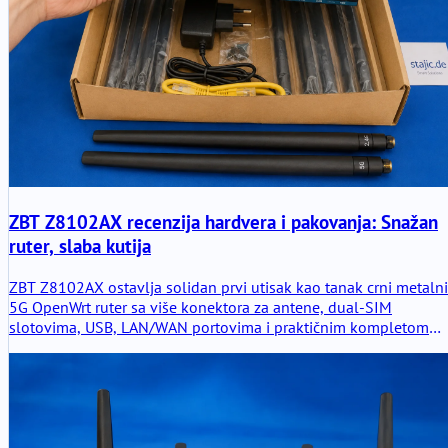
ZBT Z8102AX recenzija hardvera i pakovanja: Snažan
ruter, slaba kutija
ZBT Z8102AX ostavlja solidan prvi utisak kao tanak crni metalni
5G OpenWrt ruter sa više konektora za antene, dual-SIM
slotovima, USB, LAN/WAN portovima i praktičnim kompletom
dodatne opreme. Hardver deluje korisno i ozbiljno, ali je
pakovanje očigledno slaba tačka.