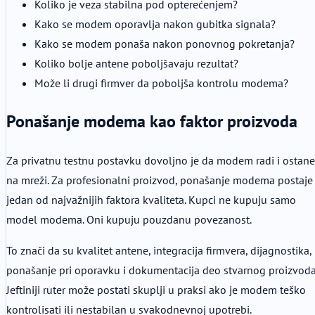
Koliko je veza stabilna pod opterećenjem?
Kako se modem oporavlja nakon gubitka signala?
Kako se modem ponaša nakon ponovnog pokretanja?
Koliko bolje antene poboljšavaju rezultat?
Može li drugi firmver da poboljša kontrolu modema?
Ponašanje modema kao faktor proizvoda
Za privatnu testnu postavku dovoljno je da modem radi i ostane
na mreži. Za profesionalni proizvod, ponašanje modema postaje
jedan od najvažnijih faktora kvaliteta. Kupci ne kupuju samo
model modema. Oni kupuju pouzdanu povezanost.
To znači da su kvalitet antene, integracija firmvera, dijagnostika,
ponašanje pri oporavku i dokumentacija deo stvarnog proizvoda
Jeftiniji ruter može postati skuplji u praksi ako je modem teško
kontrolisati ili nestabilan u svakodnevnoj upotrebi.