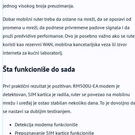
jednog visokog broja preuzimanja.
Dobar mobilni ruter treba da ostane na mreži, da se oporavi od
promena u mreži, da podnese privremene padove signala i da
pruži predvidive performanse. Ovo je posebno važno ako se rute
koristi kao rezervni WAN, mobilna kancelarijska veza ili izvor
interneta za kućni laboratorij.
Šta funkcioniše do sada
Prvi praktični rezultat je pozitivan. RM500U-EA modem je
detektovan, SIM kartica je radila, ruter se povezao na mobilnu
mrežu i uređaj je ostao stabilan nekoliko dana. To je dovoljno d
se nastavi sa dubljim testiranjem.
Detekcija modema funkcioniše
Prepoznavanje SIM kartice funkcioniše