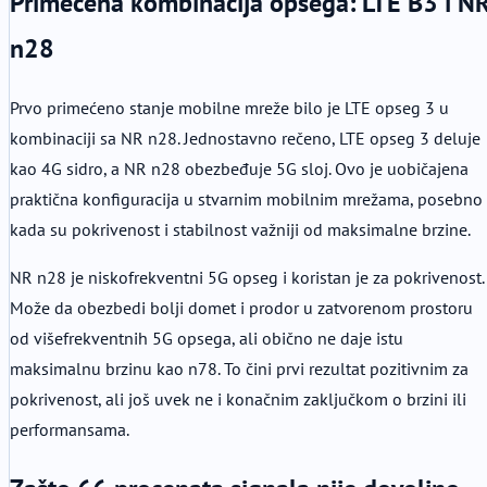
Primećena kombinacija opsega: LTE B3 i N
n28
Prvo primećeno stanje mobilne mreže bilo je LTE opseg 3 u
kombinaciji sa NR n28. Jednostavno rečeno, LTE opseg 3 deluje
kao 4G sidro, a NR n28 obezbeđuje 5G sloj. Ovo je uobičajena
praktična konfiguracija u stvarnim mobilnim mrežama, posebno
kada su pokrivenost i stabilnost važniji od maksimalne brzine.
NR n28 je niskofrekventni 5G opseg i koristan je za pokrivenost.
Može da obezbedi bolji domet i prodor u zatvorenom prostoru
od višefrekventnih 5G opsega, ali obično ne daje istu
maksimalnu brzinu kao n78. To čini prvi rezultat pozitivnim za
pokrivenost, ali još uvek ne i konačnim zaključkom o brzini ili
performansama.