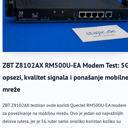
ZBT Z8102AX RM500U-EA Modem Test: 5
opsezi, kvalitet signala i ponašanje mobiln
mreže
ZBT Z8102AX testiran ovde koristi Quectel RM500U-EA modem
za povezivanje na mobilnu mrežu. Ovo je jedan od najvažnijih
delova rutera, jer je 5G ruter samo onoliko koristan koliko su