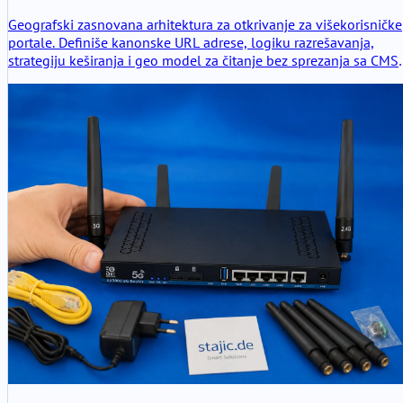
Geografski zasnovana arhitektura za otkrivanje za višekorisničke
portale. Definiše kanonske URL adrese, logiku razrešavanja,
strategiju keširanja i geo model za čitanje bez sprezanja sa CMS
om ili refaktorisanja baze podataka. Dizajnirano za SEO
stabilnost, skalabilnost i buduća proširenja poput rezervacija i
mapa.