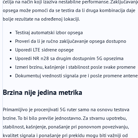
ćelija na način koji izaziva nestabilne performanse. Zaključavanj
opsega može pomoći da se testira da li druga kombinacija daje
bolje rezultate na određenoj lokaciji.
Testiraj automatski izbor opsega
Proveri da li je ručno zaključavanje opsega dostupno
Uporedi LTE sidrene opsege
Uporedi NR n28 sa drugim dostupnim 5G opsezima
Izmeri brzinu, kašnjenje i stabilnost posle svake promene
Dokumentuj vrednosti signala pre i posle promene antene
Brzina nije jedina metrika
Primamljivo je procenjivati 5G ruter samo na osnovu testova
brzine. To bi bilo previše jednostavno. Za stvarnu upotrebu,
stabilnost, kašnjenje, ponašanje pri ponovnom povezivanju,
kvalitet signala i ponašanje pri prekidu mogu biti važniji od