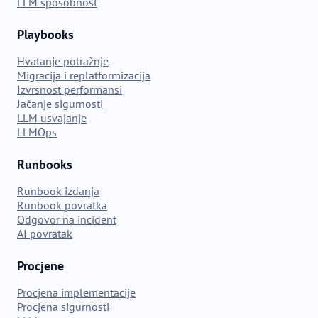
LLM sposobnost
Playbooks
Hvatanje potražnje
Migracija i replatformizacija
Izvrsnost performansi
Jačanje sigurnosti
LLM usvajanje
LLMOps
Runbooks
Runbook izdanja
Runbook povratka
Odgovor na incident
AI povratak
Procjene
Procjena implementacije
Procjena sigurnosti