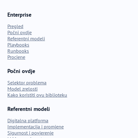
Enterprise
Pregled
Počni ovdje
Referentni modeli
Playbooks
Runbooks
Procjene
Počni ovdje
Selektor problema
Model zrelosti
Kako koristiti ovu biblioteku
Referentni modeli
Digitalna platforma
Implementacija i promjene
Sigurnost i povjerenje