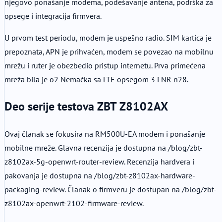
njegovo ponašanje modema, podešavanje antena, podrška za
opsege i integracija firmvera.
U prvom test periodu, modem je uspešno radio. SIM kartica je
prepoznata, APN je prihvaćen, modem se povezao na mobilnu
mrežu i ruter je obezbedio pristup internetu. Prva primećena
mreža bila je o2 Nemačka sa LTE opsegom 3 i NR n28.
Deo serije testova ZBT Z8102AX
Ovaj članak se fokusira na RM500U-EA modem i ponašanje
mobilne mreže. Glavna recenzija je dostupna na /blog/zbt-
z8102ax-5g-openwrt-router-review. Recenzija hardvera i
pakovanja je dostupna na /blog/zbt-z8102ax-hardware-
packaging-review. Članak o firmveru je dostupan na /blog/zbt-
z8102ax-openwrt-2102-firmware-review.