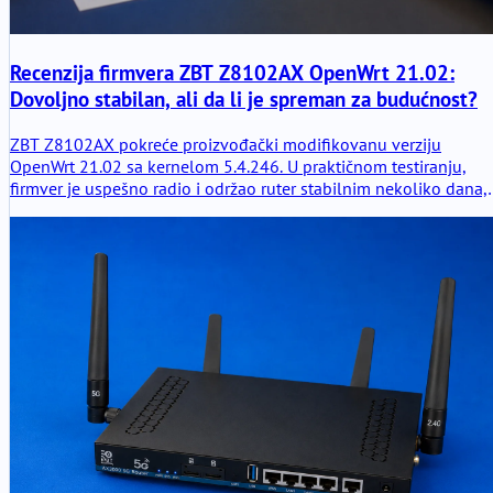
Recenzija firmvera ZBT Z8102AX OpenWrt 21.02:
Dovoljno stabilan, ali da li je spreman za budućnost?
ZBT Z8102AX pokreće proizvođački modifikovanu verziju
OpenWrt 21.02 sa kernelom 5.4.246. U praktičnom testiranju,
firmver je uspešno radio i održao ruter stabilnim nekoliko dana,
ali stara osnova pokreće važna pitanja o bezbednosti, kontroli
modema, putevima nadogradnje i dugoročnoj mogućnosti
održavanja.