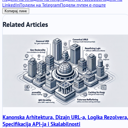
LinkedIn
Подели на Telegram
Подели путем е-поште
Копирај линк
Related Articles
Kanonska Arhitektura, Dizajn URL-a, Logika Rezolvera
Specifikacija API-ja i Skalabilnosti