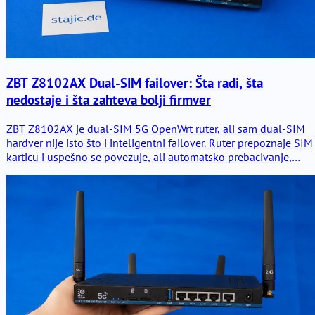
ZBT Z8102AX Dual-SIM failover: Šta radi, šta
nedostaje i šta zahteva bolji firmver
ZBT Z8102AX je dual-SIM 5G OpenWrt ruter, ali sam dual-SIM
hardver nije isto što i inteligentni failover. Ruter prepoznaje SIM
karticu i uspešno se povezuje, ali automatsko prebacivanje,
oporavak modema, odluke zasnovane na signalu i čista failover
logika i dalje zahtevaju dublje testiranje.