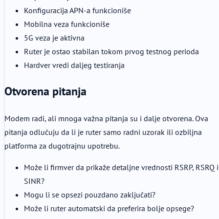
Konfiguracija APN-a funkcioniše
Mobilna veza funkcioniše
5G veza je aktivna
Ruter je ostao stabilan tokom prvog testnog perioda
Hardver vredi daljeg testiranja
Otvorena pitanja
Modem radi, ali mnoga važna pitanja su i dalje otvorena. Ova
pitanja odlučuju da li je ruter samo radni uzorak ili ozbiljna
platforma za dugotrajnu upotrebu.
Može li firmver da prikaže detaljne vrednosti RSRP, RSRQ i
SINR?
Mogu li se opsezi pouzdano zaključati?
Može li ruter automatski da preferira bolje opsege?