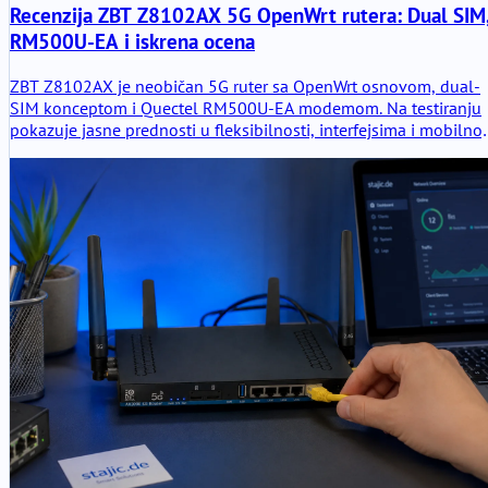
Recenzija ZBT Z8102AX 5G OpenWrt rutera: Dual SIM
RM500U-EA i iskrena ocena
ZBT Z8102AX je neobičan 5G ruter sa OpenWrt osnovom, dual-
SIM konceptom i Quectel RM500U-EA modemom. Na testiranju
pokazuje jasne prednosti u fleksibilnosti, interfejsima i mobilnoj
povezivosti, ali i tipične slabosti OpenWrt verzije koju je
modifikovao proizvođač.