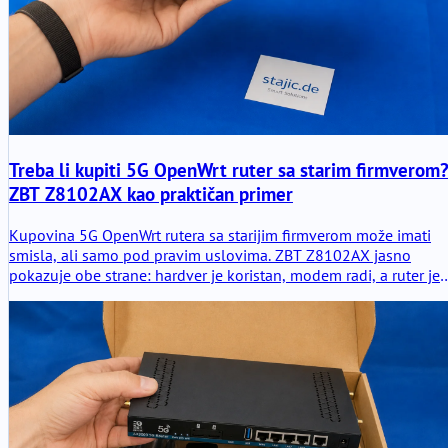
Treba li kupiti 5G OpenWrt ruter sa starim firmverom
ZBT Z8102AX kao praktičan primer
Kupovina 5G OpenWrt rutera sa starijim firmverom može imati
smisla, ali samo pod pravim uslovima. ZBT Z8102AX jasno
pokazuje obe strane: hardver je koristan, modem radi, a ruter je
ostao stabilan u testiranju, ali OpenWrt 21.02, slabo pakovanje i
nejasni putevi nadogradnje zahtevaju pažljivu odluku o
kupovini.