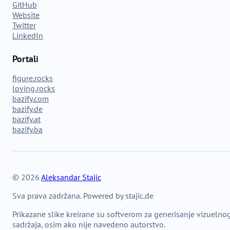
GitHub
Website
Twitter
LinkedIn
Portali
figure.rocks
loving.rocks
bazify.com
bazify.de
bazify.at
bazify.ba
© 2026
Aleksandar Stajic
Sva prava zadržana. Powered by stajic.de
Prikazane slike kreirane su softverom za generisanje vizuelno
sadržaja, osim ako nije navedeno autorstvo.