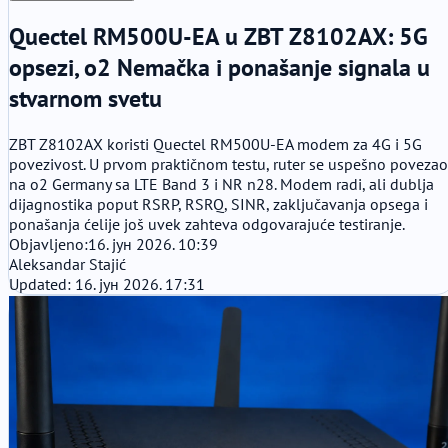
Quectel RM500U-EA u ZBT Z8102AX: 5G
opsezi, o2 Nemačka i ponašanje signala u
stvarnom svetu
ZBT Z8102AX koristi Quectel RM500U-EA modem za 4G i 5G
povezivost. U prvom praktičnom testu, ruter se uspešno povezao
na o2 Germany sa LTE Band 3 i NR n28. Modem radi, ali dublja
dijagnostika poput RSRP, RSRQ, SINR, zaključavanja opsega i
ponašanja ćelije još uvek zahteva odgovarajuće testiranje.
Objavljeno:
16. јун 2026. 10:39
Aleksandar Stajić
Updated: 16. јун 2026. 17:31