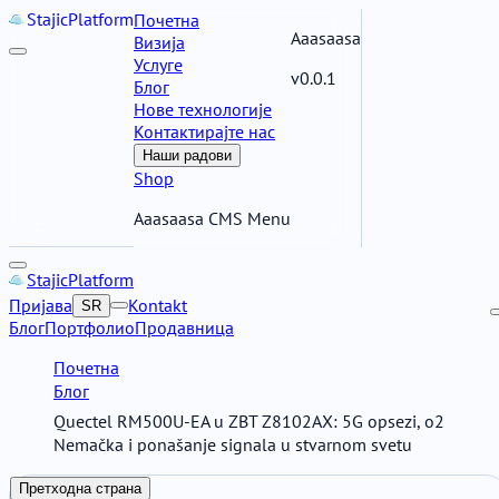
Stajic
Platform
Почетна
Aaasaasa
Визија
Услуге
v0.0.1
Блог
Нове технологије
Контактирајте нас
Наши радови
Shop
Aaasaasa CMS Menu
Stajic
Platform
Пријава
Kontakt
SR
Блог
Портфолио
Продавница
Почетна
Блог
Quectel RM500U-EA u ZBT Z8102AX: 5G opsezi, o2
Nemačka i ponašanje signala u stvarnom svetu
Претходна страна