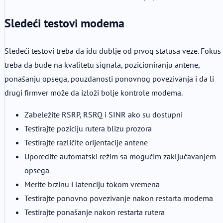
Sledeći testovi modema
Sledeći testovi treba da idu dublje od prvog statusa veze. Fokus
treba da bude na kvalitetu signala, pozicioniranju antene,
ponašanju opsega, pouzdanosti ponovnog povezivanja i da li
drugi firmver može da izloži bolje kontrole modema.
Zabeležite RSRP, RSRQ i SINR ako su dostupni
Testirajte poziciju rutera blizu prozora
Testirajte različite orijentacije antene
Uporedite automatski režim sa mogućim zaključavanjem
opsega
Merite brzinu i latenciju tokom vremena
Testirajte ponovno povezivanje nakon restarta modema
Testirajte ponašanje nakon restarta rutera