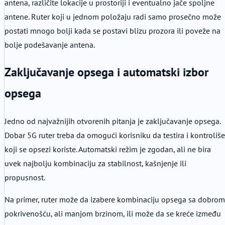
antena, različite lokacije u prostoriji i eventualno jače spoljne
antene. Ruter koji u jednom položaju radi samo prosečno može
postati mnogo bolji kada se postavi blizu prozora ili poveže na
bolje podešavanje antena.
Zaključavanje opsega i automatski izbor
opsega
Jedno od najvažnijih otvorenih pitanja je zaključavanje opsega.
Dobar 5G ruter treba da omogući korisniku da testira i kontroliše
koji se opsezi koriste. Automatski režim je zgodan, ali ne bira
uvek najbolju kombinaciju za stabilnost, kašnjenje ili
propusnost.
Na primer, ruter može da izabere kombinaciju opsega sa dobrom
pokrivenošću, ali manjom brzinom, ili može da se kreće između