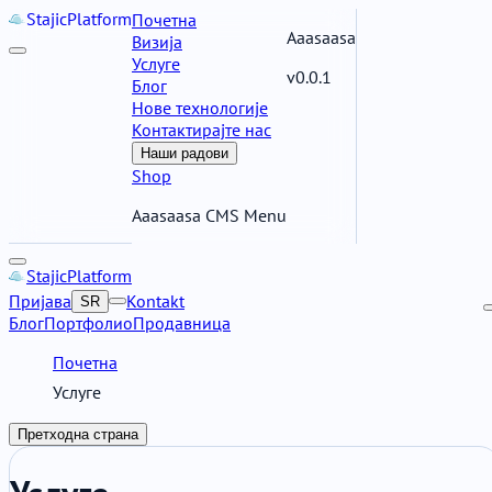
Stajic
Platform
Почетна
Aaasaasa
Визија
Услуге
v0.0.1
Блог
Нове технологије
Контактирајте нас
Наши радови
Shop
Aaasaasa CMS Menu
Stajic
Platform
Пријава
Kontakt
SR
Блог
Портфолио
Продавница
Почетна
Услуге
Претходна страна