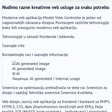
Nudimo razne kreativne veb usluge za svaku potrebu
Moderna veb aplikacija Model View Controller je jedan od
najpoznatijih obrazaca dizajna. Povezujem različite tehnologije
kako bih omogućio modernu veb aplikaciju.
Tehnologije u oblasti frontenda i bekenda.
Saznajte više
Kontaktirajte nas i saznajte informacije
AI generated image
© AI
Лиценца: AI-generated / internal usage
Smernice za optimizaciju pretraživača se dele na: Smernice za
dizajn i sadržaj Tehničke smernice Smernice kvaliteta.
Veb dizajn, razvoj veb aplikacija za frontend i backend sa PHP5,
HTML5, CSS, Ajax (Asynchronous JavaScript and XML), Dojo
toolkit, SQL/MySQL baze podataka... Individualni i standardni