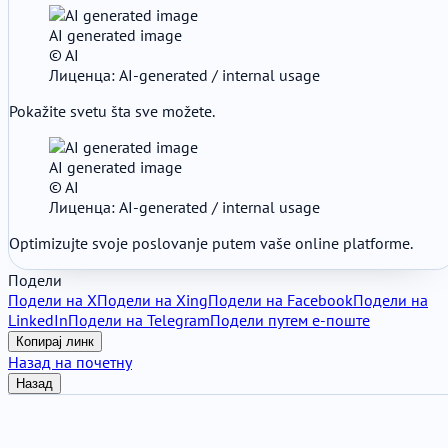
AI generated image
© AI
Лиценца: AI-generated / internal usage
Pokažite svetu šta sve možete.
AI generated image
© AI
Лиценца: AI-generated / internal usage
Optimizujte svoje poslovanje putem vaše online platforme.
Подели
Подели на X
Подели на Xing
Подели на Facebook
Подели на
LinkedIn
Подели на Telegram
Подели путем е-поште
Копирај линк
Назад на почетну
Назад