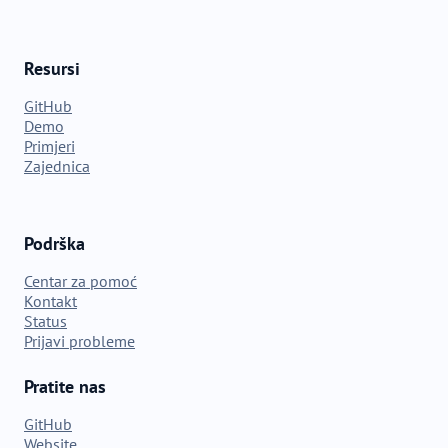
Resursi
GitHub
Demo
Primjeri
Zajednica
Podrška
Centar za pomoć
Kontakt
Status
Prijavi probleme
Pratite nas
GitHub
Website