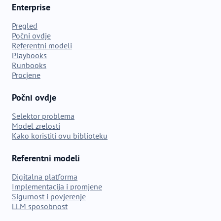
Enterprise
Pregled
Počni ovdje
Referentni modeli
Playbooks
Runbooks
Procjene
Počni ovdje
Selektor problema
Model zrelosti
Kako koristiti ovu biblioteku
Referentni modeli
Digitalna platforma
Implementacija i promjene
Sigurnost i povjerenje
LLM sposobnost