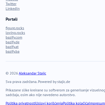
Twitter
LinkedIn
Portali
figure.rocks
loving.rocks
bazify.com
bazify.de
bazify.at
bazify.ba
© 2026
Aleksandar Stajic
Sva prava zadržana. Powered by stajic.de
Prikazane slike kreirane su softverom za generisanje vizuelno
sadržaja, osim ako nije navedeno autorstvo.
Politika privatnosti
Uslovi korišćenja
Politika kolačića
Impresum