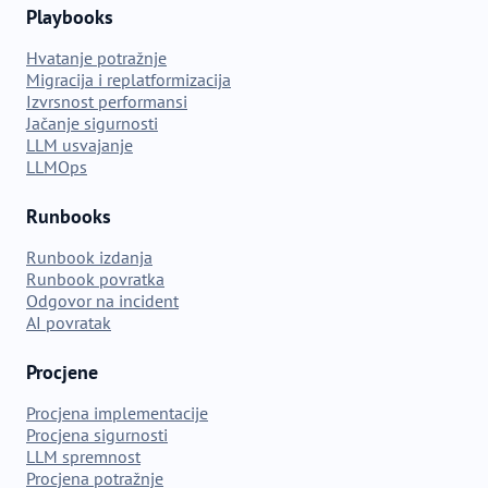
Playbooks
Hvatanje potražnje
Migracija i replatformizacija
Izvrsnost performansi
Jačanje sigurnosti
LLM usvajanje
LLMOps
Runbooks
Runbook izdanja
Runbook povratka
Odgovor na incident
AI povratak
Procjene
Procjena implementacije
Procjena sigurnosti
LLM spremnost
Procjena potražnje