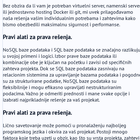
Bez obzira da li vam je potreban virtuelni server, namenski serve
ili jednostavno hosting Docker ili git, mi uvek prilagođavamo
naša rešenja vašim individualnim potrebama i zahtevima kako
bismo obezbedili maksimalnu sigurnost i performanse.
Pravi alati za prava rešenja.
NoSQL baze podataka i SQL baze podataka se značajno razlikuj
u svojoj primeni i logici. Izbor prave baze podataka ili
kombinacije obe je ključan na početku i zavisi od specifičnih
zahteva projekta. Dok se SQL baze podataka zasnivaju na
relacionim sistemima za upravljanje bazama podataka i pogodn
su za strukturirane podatke, NoSQL baze podataka su
fleksibilnije i mogu efikasno upravljati nestrukturiranim
podacima. Važno je odmeriti prednosti i mane svake opcije i
izabrati najprikladnije rešenje za vaš projekat.
Pravi alati za prava rešenja.
Lično savetovanje može pomoći u pronalaženju najboljeg
programskog jezika i okvira za vaš projekat. Postoji mnogo
faktora koje treba uzeti u obzir, kao što su vrsta projekta, zahtevi