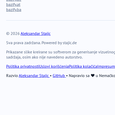
bazify.at
bazify.ba
© 2026
Aleksandar Stajic
Sva prava zadržana. Powered by stajic.de
Prikazane slike kreirane su softverom za generisanje vizuelno
sadržaja, osim ako nije navedeno autorstvo.
Politika privatnosti
Uslovi korišćenja
Politika kolačića
Impresum
Razvio
Aleksandar Stajic
•
GitHub
•
Napravio sa ❤️ u Nemačko