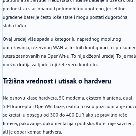
prednost za stacionarnu i polumobilnu upotrebu, jer jeftine
ugrađene baterije često loše stare i mogu postati dugoročna
slaba tačka.
Ovaj uređaj više spada u kategoriju naprednog mobilnog
umrežavanja, rezervnog WAN-a, testnih konfiguracija i prosumer
rutera zasnovanih na OpenWrt-u. To nije džepni uređaj. To je mal
mrežna kutija za ljude koji žele veću kontrolu.
Tržišna vrednost i utisak o hardveru
Na osnovu klase hardvera, 5G modema, eksternih antena, dual-
SIM koncepta i OpenWrt baze, realno tržišno pozicioniranje mož
se kretati u opsegu od 300 do 400 EUR ako se pravilno reše
firmver, pakovanje, dokumentacija i podrška. Ruter nije savršen,
ali je dobar komad hardvera.