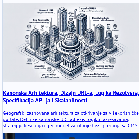
ostao stabilan u testiranju, ali OpenWrt 21.02, slabo pakovanje i
nejasni putevi nadogradnje zahtevaju pažljivu odluku o
kupovini.
Kanonska Arhitektura, Dizajn URL-a, Logika Rezolvera
Specifikacija API-ja i Skalabilnosti
Geografski zasnovana arhitektura za otkrivanje za višekorisničke
portale. Definiše kanonske URL adrese, logiku razrešavanja,
strategiju keširanja i geo model za čitanje bez sprezanja sa CMS
om ili refaktorisanja baze podataka. Dizajnirano za SEO
stabilnost, skalabilnost i buduća proširenja poput rezervacija i