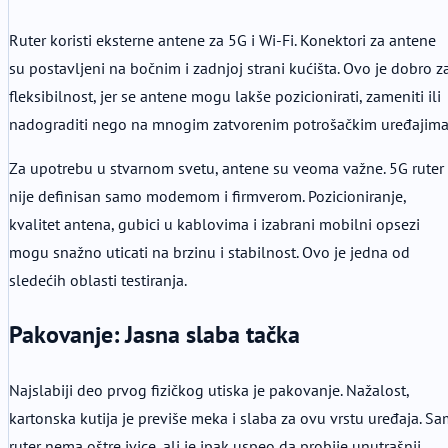
Ruter koristi eksterne antene za 5G i Wi-Fi. Konektori za antene
su postavljeni na bočnim i zadnjoj strani kućišta. Ovo je dobro z
fleksibilnost, jer se antene mogu lakše pozicionirati, zameniti ili
nadograditi nego na mnogim zatvorenim potrošačkim uređajima
Za upotrebu u stvarnom svetu, antene su veoma važne. 5G ruter
nije definisan samo modemom i firmverom. Pozicioniranje,
kvalitet antena, gubici u kablovima i izabrani mobilni opsezi
mogu snažno uticati na brzinu i stabilnost. Ovo je jedna od
sledećih oblasti testiranja.
Pakovanje: Jasna slaba tačka
Najslabiji deo prvog fizičkog utiska je pakovanje. Nažalost,
kartonska kutija je previše meka i slaba za ovu vrstu uređaja. S
ruter nema oštre ivice, ali je ipak uspeo da probije unutrašnji