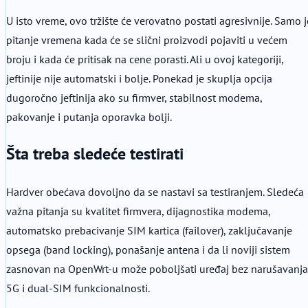
U isto vreme, ovo tržište će verovatno postati agresivnije. Samo j
pitanje vremena kada će se slični proizvodi pojaviti u većem
broju i kada će pritisak na cene porasti. Ali u ovoj kategoriji,
jeftinije nije automatski i bolje. Ponekad je skuplja opcija
dugoročno jeftinija ako su firmver, stabilnost modema,
pakovanje i putanja oporavka bolji.
Šta treba sledeće testirati
Hardver obećava dovoljno da se nastavi sa testiranjem. Sledeća
važna pitanja su kvalitet firmvera, dijagnostika modema,
automatsko prebacivanje SIM kartica (failover), zaključavanje
opsega (band locking), ponašanje antena i da li noviji sistem
zasnovan na OpenWrt-u može poboljšati uređaj bez narušavanja
5G i dual-SIM funkcionalnosti.