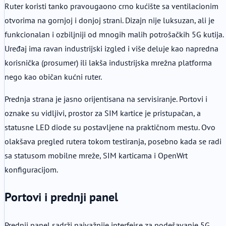
Ruter koristi tanko pravougaono crno kućište sa ventilacionim
otvorima na gornjoj i donjoj strani. Dizajn nije luksuzan, ali je
funkcionalan i ozbiljniji od mnogih malih potrošačkih 5G kutija.
Uređaj ima ravan industrijski izgled i više deluje kao napredna
korisnička (prosumer) ili lakša industrijska mrežna platforma
nego kao običan kućni ruter.
Prednja strana je jasno orijentisana na servisiranje. Portovi i
oznake su vidljivi, prostor za SIM kartice je pristupačan, a
statusne LED diode su postavljene na praktičnom mestu. Ovo
olakšava pregled rutera tokom testiranja, posebno kada se radi
sa statusom mobilne mreže, SIM karticama i OpenWrt
konfiguracijom.
Portovi i prednji panel
Prednji panel sadrži najvažnije interfejse za podešavanje 5G