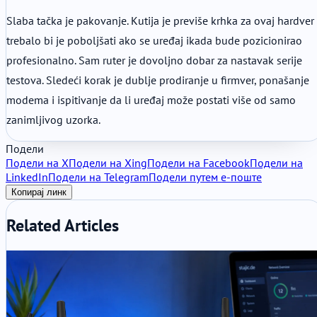
Slaba tačka je pakovanje. Kutija je previše krhka za ovaj hardver 
trebalo bi je poboljšati ako se uređaj ikada bude pozicionirao
profesionalno. Sam ruter je dovoljno dobar za nastavak serije
testova. Sledeći korak je dublje prodiranje u firmver, ponašanje
modema i ispitivanje da li uređaj može postati više od samo
zanimljivog uzorka.
Подели
Подели на X
Подели на Xing
Подели на Facebook
Подели на
LinkedIn
Подели на Telegram
Подели путем е-поште
Копирај линк
Related Articles