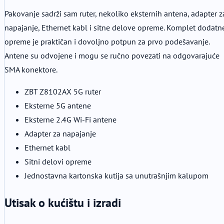
Pakovanje sadrži sam ruter, nekoliko eksternih antena, adapter z
napajanje, Ethernet kabl i sitne delove opreme. Komplet dodatn
opreme je praktičan i dovoljno potpun za prvo podešavanje.
Antene su odvojene i mogu se ručno povezati na odgovarajuće
SMA konektore.
ZBT Z8102AX 5G ruter
Eksterne 5G antene
Eksterne 2.4G Wi-Fi antene
Adapter za napajanje
Ethernet kabl
Sitni delovi opreme
Jednostavna kartonska kutija sa unutrašnjim kalupom
Utisak o kućištu i izradi