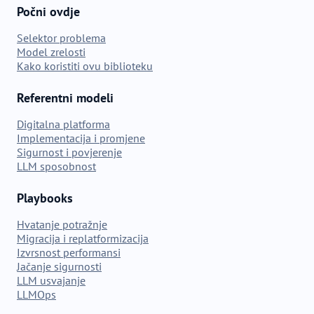
Počni ovdje
Selektor problema
Model zrelosti
Kako koristiti ovu biblioteku
Referentni modeli
Digitalna platforma
Implementacija i promjene
Sigurnost i povjerenje
LLM sposobnost
Playbooks
Hvatanje potražnje
Migracija i replatformizacija
Izvrsnost performansi
Jačanje sigurnosti
LLM usvajanje
LLMOps