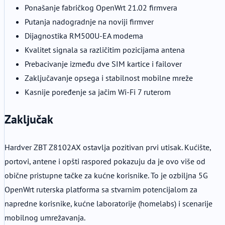
Ponašanje fabričkog OpenWrt 21.02 firmvera
Putanja nadogradnje na noviji firmver
Dijagnostika RM500U-EA modema
Kvalitet signala sa različitim pozicijama antena
Prebacivanje između dve SIM kartice i failover
Zaključavanje opsega i stabilnost mobilne mreže
Kasnije poređenje sa jačim Wi-Fi 7 ruterom
Zaključak
Hardver ZBT Z8102AX ostavlja pozitivan prvi utisak. Kućište,
portovi, antene i opšti raspored pokazuju da je ovo više od
obične pristupne tačke za kućne korisnike. To je ozbiljna 5G
OpenWrt ruterska platforma sa stvarnim potencijalom za
napredne korisnike, kućne laboratorije (homelabs) i scenarije
mobilnog umrežavanja.