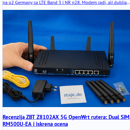
na o2 Germany sa LTE Band 3 i NR n28. Modem radi, ali dublja
dijagnostika poput RSRP, RSRQ, SINR, zaključavanja opsega i
ponašanja ćelije još uvek zahteva odgovarajuće testiranje.
Recenzija ZBT Z8102AX 5G OpenWrt rutera: Dual SIM
RM500U-EA i iskrena ocena