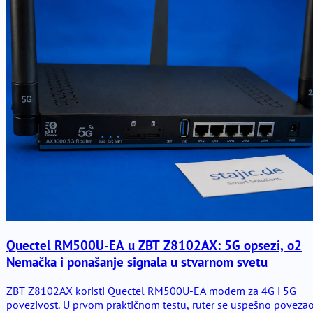
mapa.
Quectel RM500U-EA u ZBT Z8102AX: 5G opsezi, o2
Nemačka i ponašanje signala u stvarnom svetu
ZBT Z8102AX koristi Quectel RM500U-EA modem za 4G i 5G
povezivost. U prvom praktičnom testu, ruter se uspešno poveza