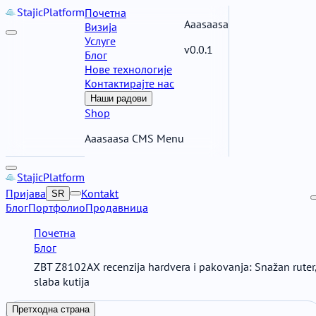
Stajic
Platform
Почетна
Aaasaasa
Визија
Услуге
v0.0.1
Блог
Нове технологије
Контактирајте нас
Наши радови
Shop
Aaasaasa CMS Menu
Stajic
Platform
Пријава
Kontakt
SR
Блог
Портфолио
Продавница
Почетна
Блог
ZBT Z8102AX recenzija hardvera i pakovanja: Snažan ruter
slaba kutija
Претходна страна