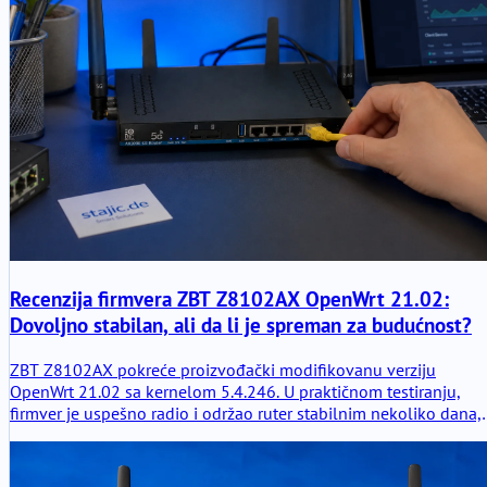
Recenzija firmvera ZBT Z8102AX OpenWrt 21.02:
Dovoljno stabilan, ali da li je spreman za budućnost?
ZBT Z8102AX pokreće proizvođački modifikovanu verziju
OpenWrt 21.02 sa kernelom 5.4.246. U praktičnom testiranju,
firmver je uspešno radio i održao ruter stabilnim nekoliko dana,
ali stara osnova pokreće važna pitanja o bezbednosti, kontroli
modema, putevima nadogradnje i dugoročnoj mogućnosti
održavanja.