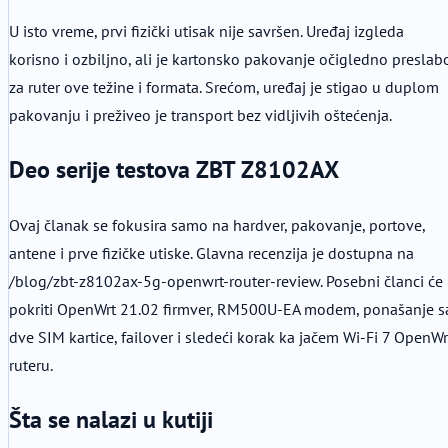
U isto vreme, prvi fizički utisak nije savršen. Uređaj izgleda
korisno i ozbiljno, ali je kartonsko pakovanje očigledno preslab
za ruter ove težine i formata. Srećom, uređaj je stigao u duplom
pakovanju i preživeo je transport bez vidljivih oštećenja.
Deo serije testova ZBT Z8102AX
Ovaj članak se fokusira samo na hardver, pakovanje, portove,
antene i prve fizičke utiske. Glavna recenzija je dostupna na
/blog/zbt-z8102ax-5g-openwrt-router-review. Posebni članci će
pokriti OpenWrt 21.02 firmver, RM500U-EA modem, ponašanje s
dve SIM kartice, failover i sledeći korak ka jačem Wi-Fi 7 OpenWr
ruteru.
Šta se nalazi u kutiji