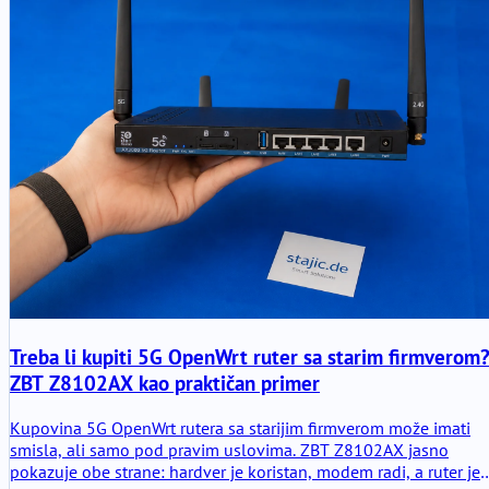
Treba li kupiti 5G OpenWrt ruter sa starim firmverom
ZBT Z8102AX kao praktičan primer
Kupovina 5G OpenWrt rutera sa starijim firmverom može imati
smisla, ali samo pod pravim uslovima. ZBT Z8102AX jasno
pokazuje obe strane: hardver je koristan, modem radi, a ruter je