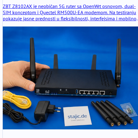
ZBT Z8102AX je neobičan 5G ruter sa OpenWrt osnovom, dual-
SIM konceptom i Quectel RM500U-EA modemom. Na testiranju
pokazuje jasne prednosti u fleksibilnosti, interfejsima i mobilnoj
povezivosti, ali i tipične slabosti OpenWrt verzije koju je
modifikovao proizvođač.