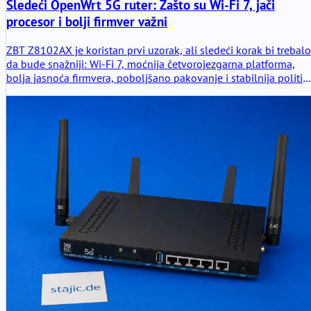
Sledeći OpenWrt 5G ruter: Zašto su Wi-Fi 7, jači
procesor i bolji firmver važni
ZBT Z8102AX je koristan prvi uzorak, ali sledeći korak bi trebalo
da bude snažniji: Wi-Fi 7, moćnija četvorojezgarna platforma,
bolja jasnoća firmvera, poboljšano pakovanje i stabilnija politik
cena. Cilj nije samo još jedan 5G ruter, već bolje konfigurisan
prosumer uređaj zasnovan na OpenWrt-u.