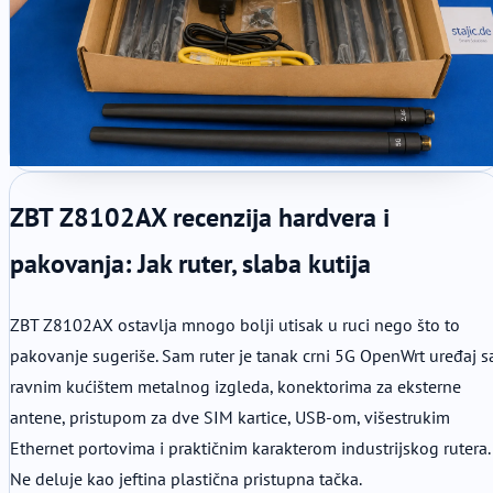
ZBT Z8102AX recenzija hardvera i
pakovanja: Jak ruter, slaba kutija
ZBT Z8102AX ostavlja mnogo bolji utisak u ruci nego što to
pakovanje sugeriše. Sam ruter je tanak crni 5G OpenWrt uređaj s
ravnim kućištem metalnog izgleda, konektorima za eksterne
antene, pristupom za dve SIM kartice, USB-om, višestrukim
Ethernet portovima i praktičnim karakterom industrijskog rutera.
Ne deluje kao jeftina plastična pristupna tačka.