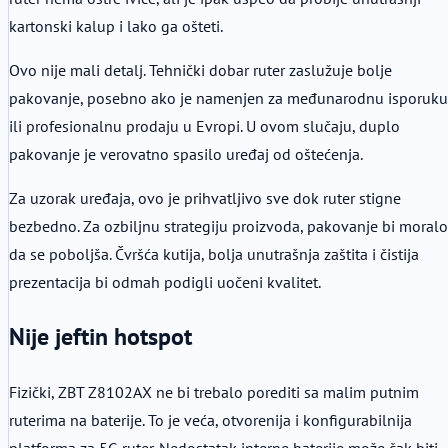
kartonski kalup i lako ga ošteti.
Ovo nije mali detalj. Tehnički dobar ruter zaslužuje bolje
pakovanje, posebno ako je namenjen za međunarodnu isporuku
ili profesionalnu prodaju u Evropi. U ovom slučaju, duplo
pakovanje je verovatno spasilo uređaj od oštećenja.
Za uzorak uređaja, ovo je prihvatljivo sve dok ruter stigne
bezbedno. Za ozbiljnu strategiju proizvoda, pakovanje bi moralo
da se poboljša. Čvršća kutija, bolja unutrašnja zaštita i čistija
prezentacija bi odmah podigli uočeni kvalitet.
Nije jeftin hotspot
Fizički, ZBT Z8102AX ne bi trebalo porediti sa malim putnim
ruterima na baterije. To je veća, otvorenija i konfigurabilnija
platforma za 5G ruter. Nedostatak interne baterije može čak biti