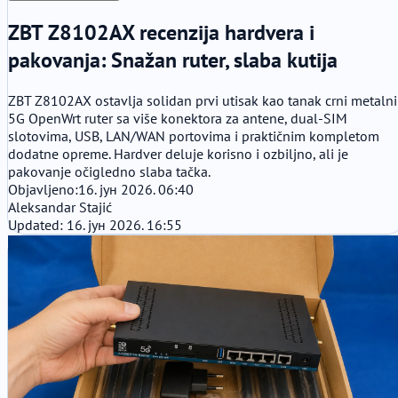
ZBT Z8102AX recenzija hardvera i
pakovanja: Snažan ruter, slaba kutija
ZBT Z8102AX ostavlja solidan prvi utisak kao tanak crni metalni
5G OpenWrt ruter sa više konektora za antene, dual-SIM
slotovima, USB, LAN/WAN portovima i praktičnim kompletom
dodatne opreme. Hardver deluje korisno i ozbiljno, ali je
pakovanje očigledno slaba tačka.
Objavljeno:
16. јун 2026. 06:40
Aleksandar Stajić
Updated: 16. јун 2026. 16:55