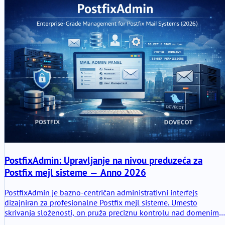
najbolje prakse za usklađivanje metrika sa poslovnim ishodima.
PostfixAdmin: Upravljanje na nivou preduzeća za
Postfix mejl sisteme — Anno 2026
PostfixAdmin je bazno-centričan administrativni interfejs
dizajniran za profesionalne Postfix mejl sisteme. Umesto
skrivanja složenosti, on pruža preciznu kontrolu nad domenima,
poštanskim sandučićima, aliasima i dozvolama pošiljaoca. Ovaj