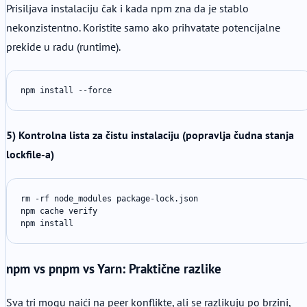
Prisiljava instalaciju čak i kada npm zna da je stablo
nekonzistentno. Koristite samo ako prihvatate potencijalne
prekide u radu (runtime).
npm install --force
5) Kontrolna lista za čistu instalaciju (popravlja čudna stanja
lockfile-a)
rm -rf node_modules package-lock.json

npm cache verify

npm install
npm vs pnpm vs Yarn: Praktične razlike
Sva tri mogu naići na peer konflikte, ali se razlikuju po brzini,