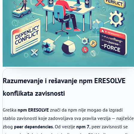
Razumevanje i rešavanje npm ERESOLVE
konflikata zavisnosti
Greška
npm ERESOLVE
znači da npm nije mogao da izgradi
stablo zavisnosti koje zadovoljava sva pravila verzija — najčešće
zbog
peer dependencies
. Od verzije
npm 7
, peer zavisnosti se