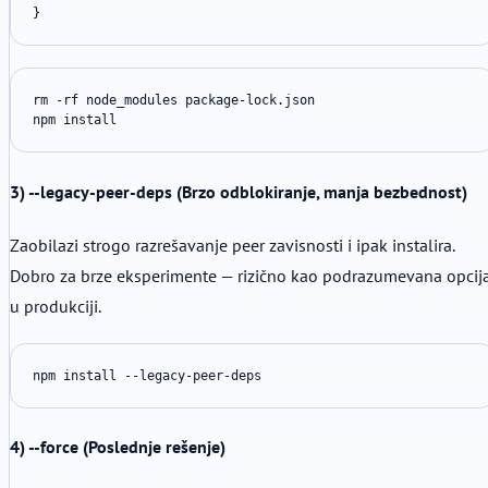
}
rm -rf node_modules package-lock.json

npm install
3) --legacy-peer-deps (Brzo odblokiranje, manja bezbednost)
Zaobilazi strogo razrešavanje peer zavisnosti i ipak instalira.
Dobro za brze eksperimente — rizično kao podrazumevana opcij
u produkciji.
npm install --legacy-peer-deps
4) --force (Poslednje rešenje)