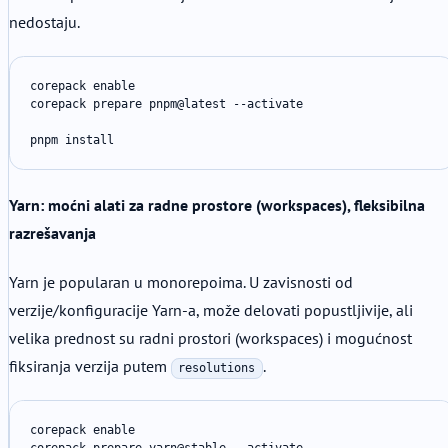
nedostaju.
corepack enable

corepack prepare pnpm@latest --activate

pnpm install
Yarn: moćni alati za radne prostore (workspaces), fleksibilna
razrešavanja
Yarn je popularan u monorepoima. U zavisnosti od
verzije/konfiguracije Yarn-a, može delovati popustljivije, ali
velika prednost su radni prostori (workspaces) i mogućnost
fiksiranja verzija putem
.
resolutions
corepack enable
