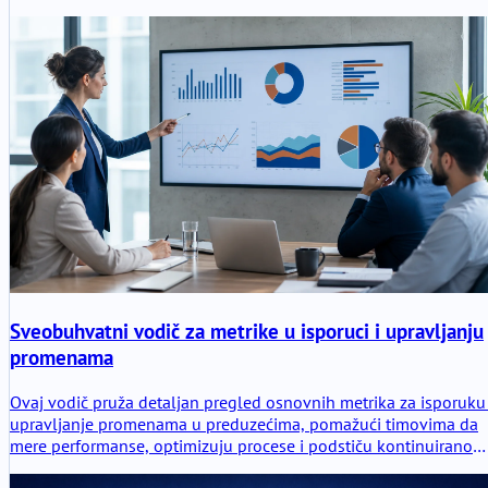
Sveobuhvatni vodič za metrike u isporuci i upravljanju
promenama
Ovaj vodič pruža detaljan pregled osnovnih metrika za isporuku 
upravljanje promenama u preduzećima, pomažući timovima da
mere performanse, optimizuju procese i podstiču kontinuirano
poboljšanje. Otkrijte ključne indikatore, metode izračunavanja i