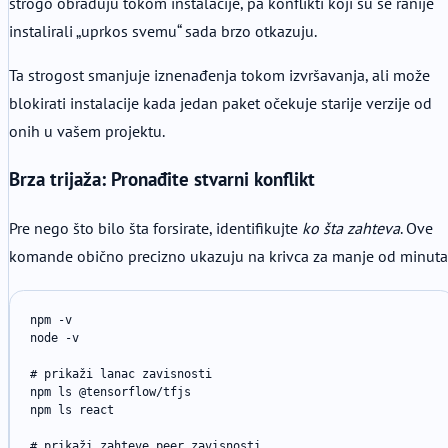
strogo obrađuju tokom instalacije, pa konflikti koji su se ranije
instalirali „uprkos svemu“ sada brzo otkazuju.
Ta strogost smanjuje iznenađenja tokom izvršavanja, ali može
blokirati instalacije kada jedan paket očekuje starije verzije od
onih u vašem projektu.
Brza trijaža: Pronađite stvarni konflikt
Pre nego što bilo šta forsirate, identifikujte
ko šta zahteva
. Ove
komande obično precizno ukazuju na krivca za manje od minuta
npm -v

node -v

# prikaži lanac zavisnosti

npm ls @tensorflow/tfjs

npm ls react

# prikaži zahteve peer zavisnosti
