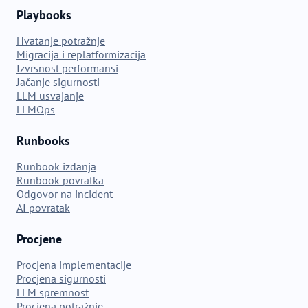
Playbooks
Hvatanje potražnje
Migracija i replatformizacija
Izvrsnost performansi
Jačanje sigurnosti
LLM usvajanje
LLMOps
Runbooks
Runbook izdanja
Runbook povratka
Odgovor na incident
AI povratak
Procjene
Procjena implementacije
Procjena sigurnosti
LLM spremnost
Procjena potražnje