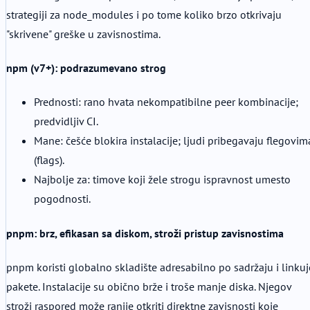
strategiji za node_modules i po tome koliko brzo otkrivaju
"skrivene" greške u zavisnostima.
npm (v7+): podrazumevano strog
Prednosti: rano hvata nekompatibilne peer kombinacije;
predvidljiv CI.
Mane: češće blokira instalacije; ljudi pribegavaju flegovim
(flags).
Najbolje za: timove koji žele strogu ispravnost umesto
pogodnosti.
pnpm: brz, efikasan sa diskom, stroži pristup zavisnostima
pnpm koristi globalno skladište adresabilno po sadržaju i linkuj
pakete. Instalacije su obično brže i troše manje diska. Njegov
stroži raspored može ranije otkriti direktne zavisnosti koje