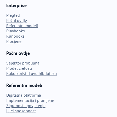
Enterprise
Pregled
Počni ovdje
Referentni modeli
Playbooks
Runbooks
Procjene
Počni ovdje
Selektor problema
Model zrelosti
Kako koristiti ovu biblioteku
Referentni modeli
Digitalna platforma
Implementacija i promjene
Sigurnost i povjerenje
LLM sposobnost