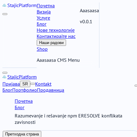
Stajic
Platform
Почетна
Aaasaasa
Визија
Услуге
v0.0.1
Блог
Нове технологије
Контактирајте нас
Наши радови
Shop
Aaasaasa CMS Menu
Stajic
Platform
Пријава
Kontakt
SR
Блог
Портфолио
Продавница
Почетна
Блог
Razumevanje i rešavanje npm ERESOLVE konflikata
zavisnosti
Претходна страна