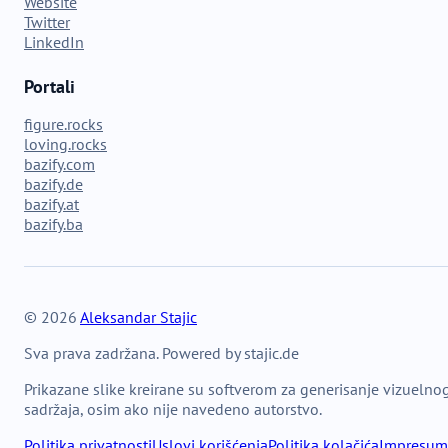
Website
Twitter
LinkedIn
Portali
figure.rocks
loving.rocks
bazify.com
bazify.de
bazify.at
bazify.ba
© 2026
Aleksandar Stajic
Sva prava zadržana. Powered by stajic.de
Prikazane slike kreirane su softverom za generisanje vizuelno
sadržaja, osim ako nije navedeno autorstvo.
Politika privatnosti
Uslovi korišćenja
Politika kolačića
Impresum