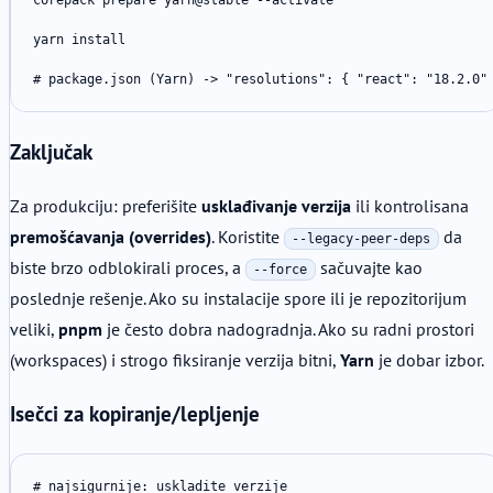
corepack prepare yarn@stable --activate

yarn install

# package.json (Yarn) -> "resolutions": { "react": "18.2.0"
Zaključak
Za produkciju: preferišite
usklađivanje verzija
ili kontrolisana
premošćavanja (overrides)
. Koristite
da
--legacy-peer-deps
biste brzo odblokirali proces, a
sačuvajte kao
--force
poslednje rešenje. Ako su instalacije spore ili je repozitorijum
veliki,
pnpm
je često dobra nadogradnja. Ako su radni prostori
(workspaces) i strogo fiksiranje verzija bitni,
Yarn
je dobar izbor.
Isečci za kopiranje/lepljenje
# najsigurnije: uskladite verzije
