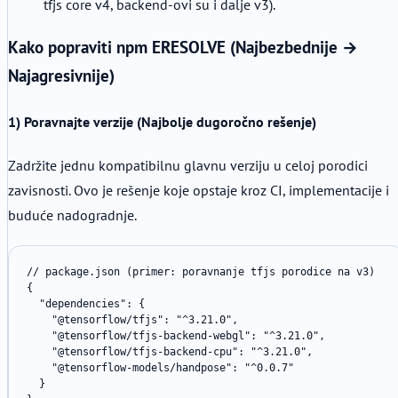
tfjs core v4, backend-ovi su i dalje v3).
Kako popraviti npm ERESOLVE (Najbezbednije →
Najagresivnije)
1) Poravnajte verzije (Najbolje dugoročno rešenje)
Zadržite jednu kompatibilnu glavnu verziju u celoj porodici
zavisnosti. Ovo je rešenje koje opstaje kroz CI, implementacije i
buduće nadogradnje.
// package.json (primer: poravnanje tfjs porodice na v3)

{

  "dependencies": {

    "@tensorflow/tfjs": "^3.21.0",

    "@tensorflow/tfjs-backend-webgl": "^3.21.0",

    "@tensorflow/tfjs-backend-cpu": "^3.21.0",

    "@tensorflow-models/handpose": "^0.0.7"

  }
