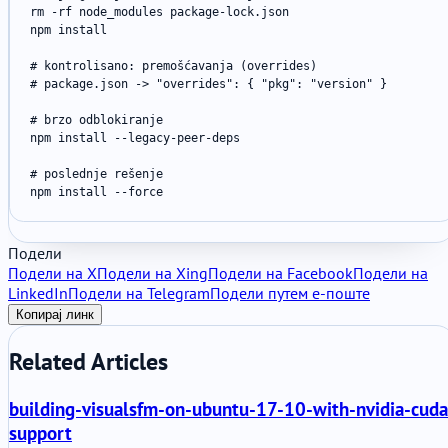
rm -rf node_modules package-lock.json

npm install

# kontrolisano: premošćavanja (overrides)

# package.json -> "overrides": { "pkg": "version" }

# brzo odblokiranje

npm install --legacy-peer-deps

# poslednje rešenje

npm install --force
Подели
Подели на X
Подели на Xing
Подели на Facebook
Подели на
LinkedIn
Подели на Telegram
Подели путем е-поште
Копирај линк
Related Articles
building-visualsfm-on-ubuntu-17-10-with-nvidia-cuda
support