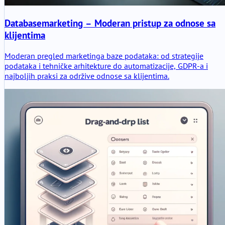
Databasemarketing – Moderan pristup za odnose sa
klijentima
Moderan pregled marketinga baze podataka: od strategije
podataka i tehničke arhitekture do automatizacije, GDPR-a i
najboljih praksi za održive odnose sa klijentima.