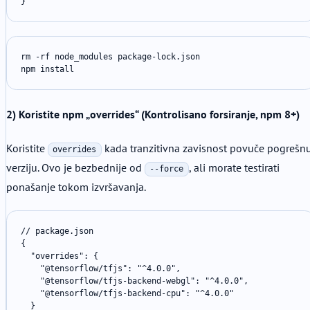
}
rm -rf node_modules package-lock.json

npm install
2) Koristite npm „overrides“ (Kontrolisano forsiranje, npm 8+)
Koristite
kada tranzitivna zavisnost povuče pogrešn
overrides
verziju. Ovo je bezbednije od
, ali morate testirati
--force
ponašanje tokom izvršavanja.
// package.json

{

  "overrides": {

    "@tensorflow/tfjs": "^4.0.0",

    "@tensorflow/tfjs-backend-webgl": "^4.0.0",

    "@tensorflow/tfjs-backend-cpu": "^4.0.0"

  }
