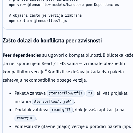
npm view @tensorflow-models/handpose peerDependencies

# objasni zašto je verzija izabrana

npm explain @tensorflow/tfjs
Zašto dolazi do konflikata peer zavisnosti
Peer dependencies
su ugovori o kompatibilnosti. Biblioteka kaže
„Ja ne isporučujem React / TFJS sama — vi morate obezbediti
kompatibilnu verziju.“ Konflikti se dešavaju kada dva paketa
zahtevaju nekompatibilne opsege verzija.
Paket A zahteva
, ali vaš projekat
@tensorflow/tfjs
^3
instalira
.
@tensorflow/tfjs@4
Dodatak zahteva
, dok je vaša aplikacija na
react@^17
.
react@18
Pomešali ste glavne (major) verzije u porodici paketa (npr.