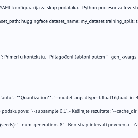
 - YAML konfiguracija za skup podataka. - Python procesor za few-s
t_path: huggingface dataset_name: my_dataset training_split: train
 Primeri u kontekstu. - Prilagođeni šabloni putem `--gen_kwargs 
`auto`. - **Quantization**: `--model_args dtype=bfloat16,load_in_4bi
je podskupove: `--subsample 0.1`. - Keširajte rezultate: `--cache_di
seeds): `--num_generations 8`. - Bootstrap intervali poverenja. - 