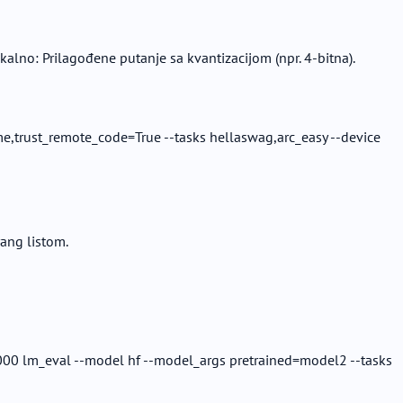
lno: Prilagođene putanje sa kvantizacijom (npr. 4-bitna).
e,trust_remote_code=True --tasks hellaswag,arc_easy --device
rang listom.
000 lm_eval --model hf --model_args pretrained=model2 --tasks