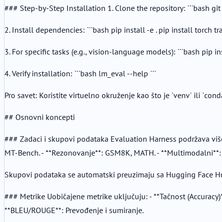
### Step-by-Step Installation 1. Clone the repository: ```bash g
2. Install dependencies: ```bash pip install -e . pip install torch t
3. For specific tasks (e.g., vision-language models): ```bash pip in
4. Verify installation: ```bash lm_eval --help ```
Pro savet: Koristite virtuelno okruženje kao što je `venv` ili `cond
## Osnovni koncepti
### Zadaci i skupovi podataka Evaluation Harness podržava više o
MT-Bench. - **Rezonovanje**: GSM8K, MATH. - **Multimodalni**
Skupovi podataka se automatski preuzimaju sa Hugging Face H
### Metrike Uobičajene metrike uključuju: - **Tačnost (Accuracy)**
**BLEU/ROUGE**: Prevođenje i sumiranje.