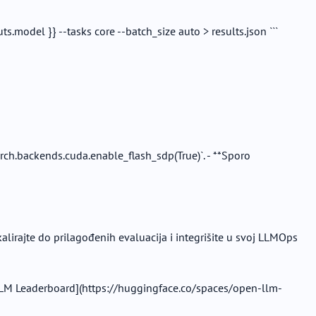
model }} --tasks core --batch_size auto > results.json ```
orch.backends.cuda.enable_flash_sdp(True)`. - **Sporo
rajte do prilagođenih evaluacija i integrišite u svoj LLMOps
 LLM Leaderboard](https://huggingface.co/spaces/open-llm-