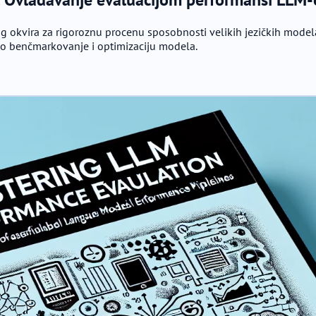
og okvira za rigoroznu procenu sposobnosti velikih jezičkih mod
no benčmarkovanje i optimizaciju modela.