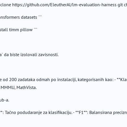
it clone https://github.com/EleutherAI/lm-evaluation-harness git c
ransformers datasets ```
stall timm pillow ```
a` da biste izolovali zavisnosti.
d 200 zadataka odmah po instalaciji, kategorisanih kao: - **Klasi
: MMMU, MathVista.
ub-a.
: Tačno podudaranje za klasifikaciju. - **F1**: Balansirana precizno