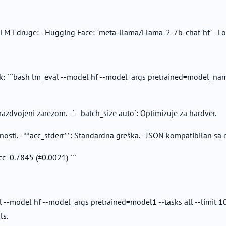
 i druge: - Hugging Face: `meta-llama/Llama-2-7b-chat-hf` - Loka
k: ```bash lm_eval --model hf --model_args pretrained=model_nam
 razdvojeni zarezom. - `--batch_size auto`: Optimizuje za hardver.
ačnosti. - **acc_stderr**: Standardna greška. - JSON kompatibilan sa 
cc=0.7845 (±0.0021) ```
--model hf --model_args pretrained=model1 --tasks all --limit 1
ls.