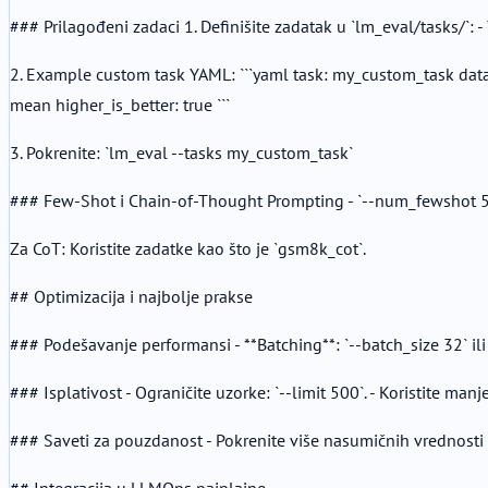
### Prilagođeni zadaci 1. Definišite zadatak u `lm_eval/tasks/`:
2. Example custom task YAML: ```yaml task: my_custom_task datase
mean higher_is_better: true ```
3. Pokrenite: `lm_eval --tasks my_custom_task`
### Few-Shot i Chain-of-Thought Prompting - `--num_fewshot 5`:
Za CoT: Koristite zadatke kao što je `gsm8k_cot`.
## Optimizacija i najbolje prakse
### Podešavanje performansi - **Batching**: `--batch_size 32` ili 
### Isplativost - Ograničite uzorke: `--limit 500`. - Koristite man
### Saveti za pouzdanost - Pokrenite više nasumičnih vrednosti (
## Integracija u LLMOps pajplajne