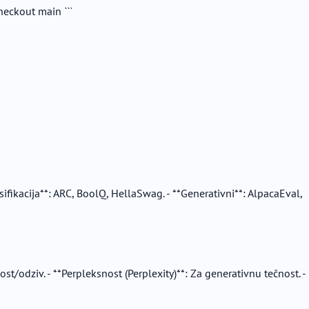
heckout main ```
fikacija**: ARC, BoolQ, HellaSwag. - **Generativni**: AlpacaEval,
st/odziv. - **Perpleksnost (Perplexity)**: Za generativnu tečnost. -