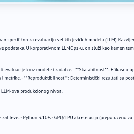
n specifično za evaluaciju velikih jezičkih modela (LLM). Razvije
ve podataka. U korporativnom LLMOps-u, on služi kao kamen temel
oli evaluacije kroz modele i zadatke. - **Skalabilnost**: Efikasno
i metrike. - **Reproduktibilnost**: Deterministički rezultati sa p
ju LLM-ova produkcionog nivoa.
e zahteve: - Python 3.10+. - GPU/TPU akceleracija (preporučeno z