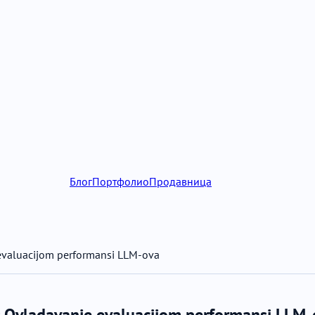
Блог
Портфолио
Продавница
evaluacijom performansi LLM-ova
: Ovladavanje evaluacijom performansi LLM-