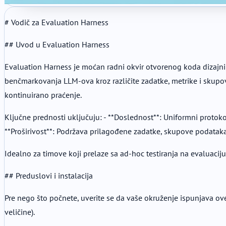
# Vodič za Evaluation Harness
## Uvod u Evaluation Harness
Evaluation Harness je moćan radni okvir otvorenog koda dizajnira
benčmarkovanja LLM-ova kroz različite zadatke, metrike i skupo
kontinuirano praćenje.
Ključne prednosti uključuju: - **Doslednost**: Uniformni protok
**Proširivost**: Podržava prilagođene zadatke, skupove podataka 
Idealno za timove koji prelaze sa ad-hoc testiranja na evaluaci
## Preduslovi i instalacija
Pre nego što počnete, uverite se da vaše okruženje ispunjava ov
veličine).