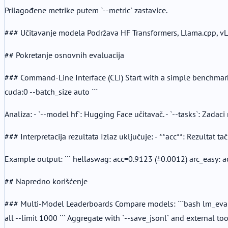
Prilagođene metrike putem `--metric` zastavice.
### Učitavanje modela Podržava HF Transformers, Llama.cpp, vLLM
## Pokretanje osnovnih evaluacija
### Command-Line Interface (CLI) Start with a simple benchmar
cuda:0 --batch_size auto ```
Analiza: - `--model hf`: Hugging Face učitavač. - `--tasks`: Zadaci
### Interpretacija rezultata Izlaz uključuje: - **acc**: Rezultat t
Example output: ``` hellaswag: acc=0.9123 (±0.0012) arc_easy: a
## Napredno korišćenje
### Multi-Model Leaderboards Compare models: ```bash lm_eval 
all --limit 1000 ``` Aggregate with `--save_jsonl` and external too