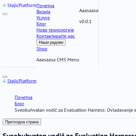
Stajic
Platform
Почетна
Aaasaasa
Визија
Услуге
v0.0.1
Блог
Нове технологије
Контактирајте нас
Наши радови
Shop
Aaasaasa CMS Menu
Stajic
Platform
Почетна
Блог
Sveobuhvatan vodič za Evaluation Harness: Ovladavanje 
Претходна страна
Sveobuhvatan vodič za Evaluation Harness