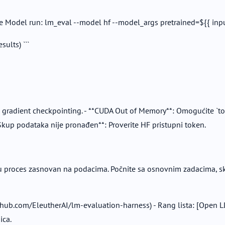
 Model run: lm_eval --model hf --model_args pretrained=${{ inputs.
ults) ```
tite gradient checkpointing. - **CUDA Out of Memory**: Omogućite `t
*Skup podataka nije pronađen**: Proverite HF pristupni token.
proces zasnovan na podacima. Počnite sa osnovnim zadacima, skali
github.com/EleutherAI/lm-evaluation-harness) - Rang lista: [Open
ica.