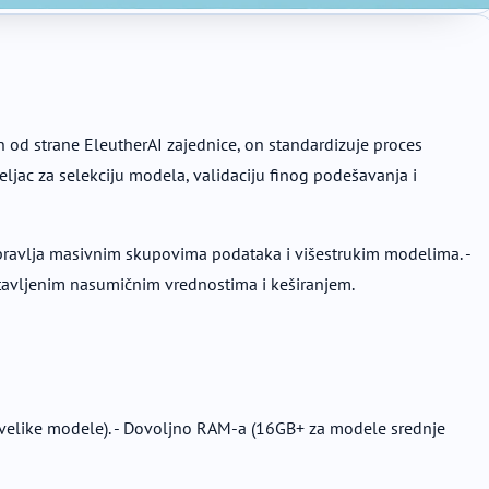
n od strane EleutherAI zajednice, on standardizuje proces
jac za selekciju modela, validaciju finog podešavanja i
 upravlja masivnim skupovima podataka i višestrukim modelima. -
ostavljenim nasumičnim vrednostima i keširanjem.
a velike modele). - Dovoljno RAM-a (16GB+ za modele srednje