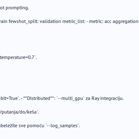
hot prompting.
 fewshot_split: validation metric_list: - metric: acc aggregation
temperature=0.7`.
t=True`. - **Distributed**: `--multi_gpu` za Ray integraciju.
r /putanja/do/keša`.
Zabeležite sve pomoću `--log_samples`.