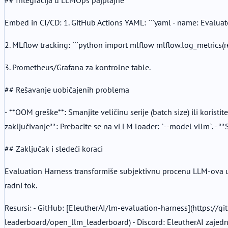
Embed in CI/CD: 1. GitHub Actions YAML: ```yaml - name: Evaluate
2. MLflow tracking: ```python import mlflow mlflow.log_metrics(res
3. Prometheus/Grafana za kontrolne table.
## Rešavanje uobičajenih problema
- **OOM greške**: Smanjite veličinu serije (batch size) ili koris
zaključivanje**: Prebacite se na vLLM loader: `--model vllm`. - *
## Zaključak i sledeći koraci
Evaluation Harness transformiše subjektivnu procenu LLM-ova u 
radni tok.
Resursi: - GitHub: [EleutherAI/lm-evaluation-harness](https://
leaderboard/open_llm_leaderboard) - Discord: EleutherAI zajedn