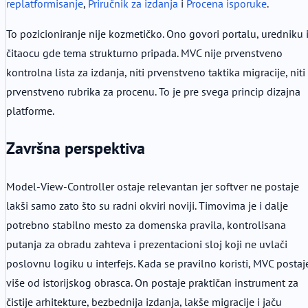
replatformisanje
,
Priručnik za izdanja
i
Procena isporuke
.
To pozicioniranje nije kozmetičko. Ono govori portalu, uredniku 
čitaocu gde tema strukturno pripada. MVC nije prvenstveno
kontrolna lista za izdanja, niti prvenstveno taktika migracije, niti
prvenstveno rubrika za procenu. To je pre svega princip dizajna
platforme.
Završna perspektiva
Model-View-Controller ostaje relevantan jer softver ne postaje
lakši samo zato što su radni okviri noviji. Timovima je i dalje
potrebno stabilno mesto za domenska pravila, kontrolisana
putanja za obradu zahteva i prezentacioni sloj koji ne uvlači
poslovnu logiku u interfejs. Kada se pravilno koristi, MVC postaj
više od istorijskog obrasca. On postaje praktičan instrument za
čistije arhitekture, bezbednija izdanja, lakše migracije i jaču