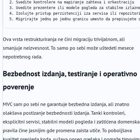
2. Svedite kontrolere na mapiranje zahteva i orkestraciju

3. Uvedite prezentere ili modele pogleda za stabilne izlazne
4. Izolujte pristup perzistenciji iza servisa ili repozitori
5. Migrirajte jednu po jednu granicu umesto da prepisujete 
Ova vrsta restrukturiranja ne čini migraciju trivijalnom, ali
smanjuje neizvesnost. To samo po sebi može uštedeti mesece
nepotrebnog rada.
Bezbednost izdanja, testiranje i operativno
poverenje
MVC sam po sebi ne garantuje bezbedna izdanja, ali znatno
olakšava postizanje bezbednosti izdanja. Tanki kontroleri,
eksplicitni servisi, stabilni modeli pogleda i zaštićena domenska
pravila čine jasnijim gde promena zaista utiče. To poboljšava
kvalitet pregleda koda, sužava opseg grešaka i pomaže timovim