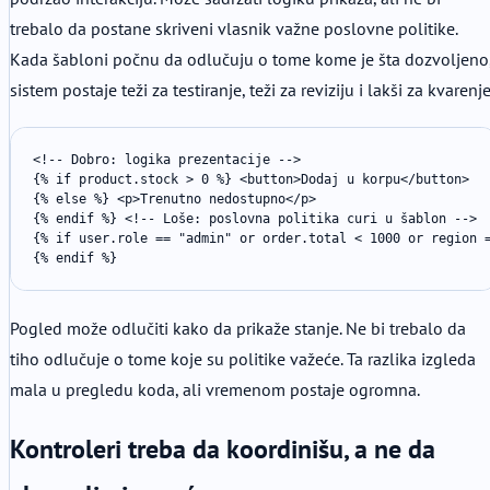
trebalo da postane skriveni vlasnik važne poslovne politike.
Kada šabloni počnu da odlučuju o tome kome je šta dozvoljeno
sistem postaje teži za testiranje, teži za reviziju i lakši za kvarenje
<!-- Dobro: logika prezentacije -->

{% if product.stock > 0 %} <button>Dodaj u korpu</button>

{% else %} <p>Trenutno nedostupno</p>

{% endif %} <!-- Loše: poslovna politika curi u šablon -->

{% if user.role == "admin" or order.total < 1000 or region =
{% endif %}
Pogled može odlučiti kako da prikaže stanje. Ne bi trebalo da
tiho odlučuje o tome koje su politike važeće. Ta razlika izgleda
mala u pregledu koda, ali vremenom postaje ogromna.
Kontroleri treba da koordinišu, a ne da