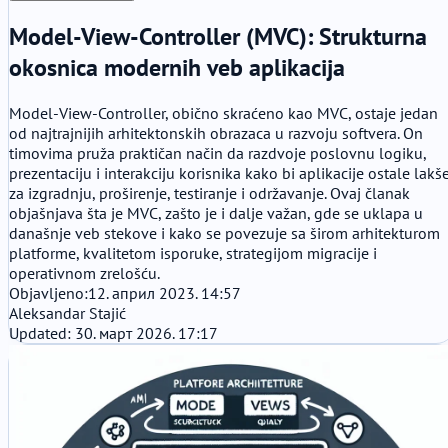
Model-View-Controller (MVC): Strukturna
okosnica modernih veb aplikacija
Model-View-Controller, obično skraćeno kao MVC, ostaje jedan
od najtrajnijih arhitektonskih obrazaca u razvoju softvera. On
timovima pruža praktičan način da razdvoje poslovnu logiku,
prezentaciju i interakciju korisnika kako bi aplikacije ostale lakš
za izgradnju, proširenje, testiranje i održavanje. Ovaj članak
objašnjava šta je MVC, zašto je i dalje važan, gde se uklapa u
današnje veb stekove i kako se povezuje sa širom arhitekturom
platforme, kvalitetom isporuke, strategijom migracije i
operativnom zrelošću.
Objavljeno:
12. април 2023. 14:57
Aleksandar Stajić
Updated: 30. март 2026. 17:17