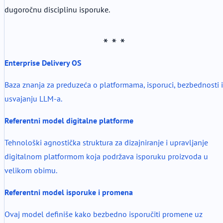
dugoročnu disciplinu isporuke.
Enterprise Delivery OS
Baza znanja za preduzeća o platformama, isporuci, bezbednosti i
usvajanju LLM-a.
Referentni model digitalne platforme
Tehnološki agnostička struktura za dizajniranje i upravljanje
digitalnom platformom koja podržava isporuku proizvoda u
velikom obimu.
Referentni model isporuke i promena
Ovaj model definiše kako bezbedno isporučiti promene uz