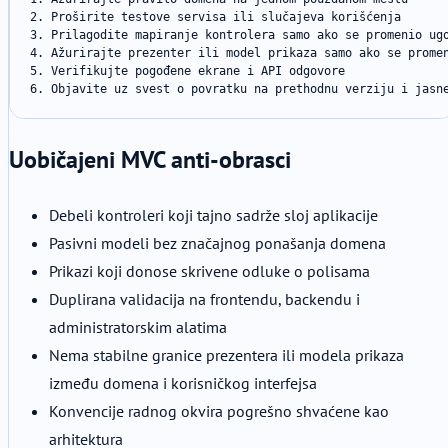
2. Proširite testove servisa ili slučajeva korišćenja

3. Prilagodite mapiranje kontrolera samo ako se promenio ugo
4. Ažurirajte prezenter ili model prikaza samo ako se promen
5. Verifikujte pogođene ekrane i API odgovore

6. Objavite uz svest o povratku na prethodnu verziju i jasn
Uobičajeni MVC anti-obrasci
Debeli kontroleri koji tajno sadrže sloj aplikacije
Pasivni modeli bez značajnog ponašanja domena
Prikazi koji donose skrivene odluke o polisama
Duplirana validacija na frontendu, backendu i
administratorskim alatima
Nema stabilne granice prezentera ili modela prikaza
između domena i korisničkog interfejsa
Konvencije radnog okvira pogrešno shvaćene kao
arhitektura