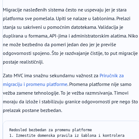
Migracije nasleđenih sistema često ne uspevaju jer je stara
platforma sve pomešala. Upiti se nalaze u šablonima. Prelazi
stanja su sakriveni u pomoćnim datotekama. Validacija je
duplirana u formama, API-jima i administratorskim alatima. Niko
ne može bezbedno da pomeri jedan deo jer je previše
odgovornosti spojeno. Što je razdvajanje čistije, to put migracije
postaje realističniji.
Zato MVC ima snažnu sekundarnu važnost za
Priručnik za
migraciju i promenu platforme
. Promena platforme nije samo
vežba zamene tehnologije. To je vežba razmrsivanja. Timovi
moraju da izlože i stabilizuju granice odgovornosti pre nego što
prelazak postane bezbedan.
Redosled bezbedan za promenu platforme

1. Izmestite domenska pravila iz šablona i kontrolera
