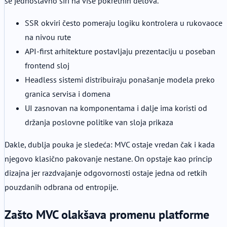
se jednostavno širi na više pokretnih delova.
SSR okviri često pomeraju logiku kontrolera u rukovaoce
na nivou rute
API-first arhitekture postavljaju prezentaciju u poseban
frontend sloj
Headless sistemi distribuiraju ponašanje modela preko
granica servisa i domena
UI zasnovan na komponentama i dalje ima koristi od
držanja poslovne politike van sloja prikaza
Dakle, dublja pouka je sledeća: MVC ostaje vredan čak i kada
njegovo klasično pakovanje nestane. On opstaje kao princip
dizajna jer razdvajanje odgovornosti ostaje jedna od retkih
pouzdanih odbrana od entropije.
Zašto MVC olakšava promenu platforme