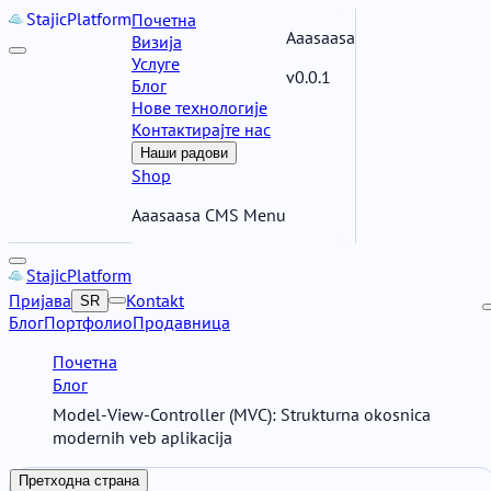
Stajic
Platform
Почетна
Aaasaasa
Визија
Услуге
v0.0.1
Блог
Нове технологије
Контактирајте нас
Наши радови
Shop
Aaasaasa CMS Menu
Stajic
Platform
Пријава
Kontakt
SR
Блог
Портфолио
Продавница
Почетна
Блог
Model-View-Controller (MVC): Strukturna okosnica
modernih veb aplikacija
Претходна страна