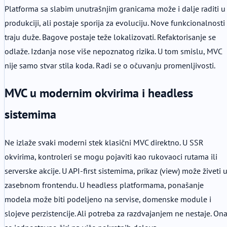
Platforma sa slabim unutrašnjim granicama može i dalje raditi u
produkciji, ali postaje sporija za evoluciju. Nove funkcionalnosti
traju duže. Bagove postaje teže lokalizovati. Refaktorisanje se
odlaže. Izdanja nose više nepoznatog rizika. U tom smislu, MVC
nije samo stvar stila koda. Radi se o očuvanju promenljivosti.
MVC u modernim okvirima i headless
sistemima
Ne izlaže svaki moderni stek klasični MVC direktno. U SSR
okvirima, kontroleri se mogu pojaviti kao rukovaoci rutama ili
serverske akcije. U API-first sistemima, prikaz (view) može živeti 
zasebnom frontendu. U headless platformama, ponašanje
modela može biti podeljeno na servise, domenske module i
slojeve perzistencije. Ali potreba za razdvajanjem ne nestaje. On