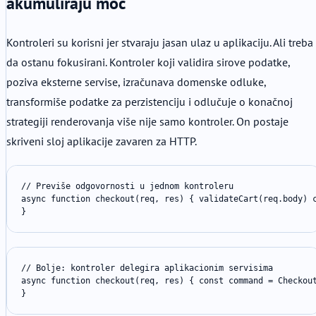
akumuliraju moć
Kontroleri su korisni jer stvaraju jasan ulaz u aplikaciju. Ali treba
da ostanu fokusirani. Kontroler koji validira sirove podatke,
poziva eksterne servise, izračunava domenske odluke,
transformiše podatke za perzistenciju i odlučuje o konačnoj
strategiji renderovanja više nije samo kontroler. On postaje
skriveni sloj aplikacije zavaren za HTTP.
// Previše odgovornosti u jednom kontroleru

async function checkout(req, res) { validateCart(req.body) 
}
// Bolje: kontroler delegira aplikacionim servisima

async function checkout(req, res) { const command = Checkout
}