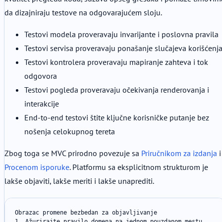
da dizajniraju testove na odgovarajućem sloju.
Testovi modela proveravaju invarijante i poslovna pravila
Testovi servisa proveravaju ponašanje slučajeva korišćenj
Testovi kontrolera proveravaju mapiranje zahteva i tok
odgovora
Testovi pogleda proveravaju očekivanja renderovanja i
interakcije
End-to-end testovi štite ključne korisničke putanje bez
nošenja celokupnog tereta
Zbog toga se MVC prirodno povezuje sa
Priručnikom za izdanja
i
Procenom isporuke
. Platformu sa eksplicitnom strukturom je
lakše objaviti, lakše meriti i lakše unaprediti.
Obrazac promene bezbedan za objavljivanje

1. Ažurirajte pravilo domena na jednom pouzdanom mestu
