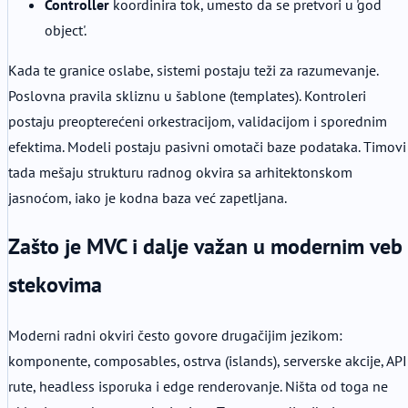
Controller
koordinira tok, umesto da se pretvori u 'god
object'.
Kada te granice oslabe, sistemi postaju teži za razumevanje.
Poslovna pravila skliznu u šablone (templates). Kontroleri
postaju preopterećeni orkestracijom, validacijom i sporednim
efektima. Modeli postaju pasivni omotači baze podataka. Timovi
tada mešaju strukturu radnog okvira sa arhitektonskom
jasnoćom, iako je kodna baza već zapetljana.
Zašto je MVC i dalje važan u modernim veb
stekovima
Moderni radni okviri često govore drugačijim jezikom:
komponente, composables, ostrva (islands), serverske akcije, API
rute, headless isporuka i edge renderovanje. Ništa od toga ne