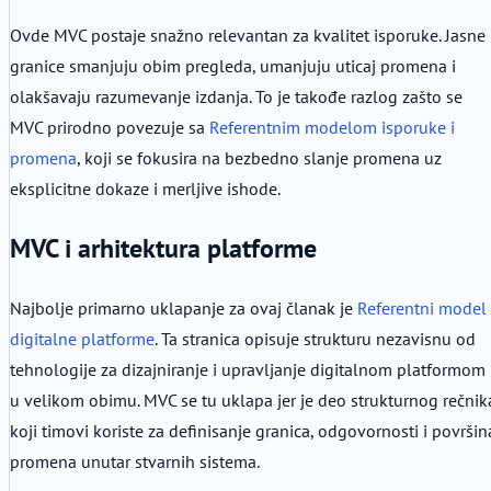
Ovde MVC postaje snažno relevantan za kvalitet isporuke. Jasne
granice smanjuju obim pregleda, umanjuju uticaj promena i
olakšavaju razumevanje izdanja. To je takođe razlog zašto se
MVC prirodno povezuje sa
Referentnim modelom isporuke i
promena
, koji se fokusira na bezbedno slanje promena uz
eksplicitne dokaze i merljive ishode.
MVC i arhitektura platforme
Najbolje primarno uklapanje za ovaj članak je
Referentni model
digitalne platforme
. Ta stranica opisuje strukturu nezavisnu od
tehnologije za dizajniranje i upravljanje digitalnom platformom
u velikom obimu. MVC se tu uklapa jer je deo strukturnog rečnik
koji timovi koriste za definisanje granica, odgovornosti i površin
promena unutar stvarnih sistema.