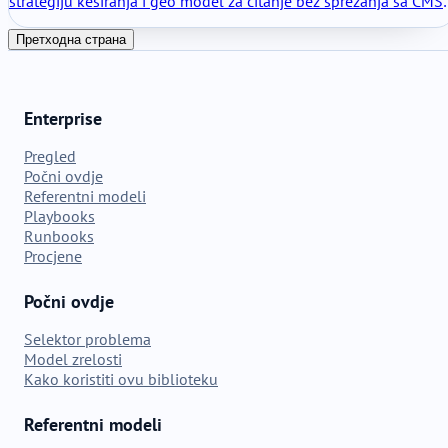
strategiju keširanja i geo model za čitanje bez sprezanja sa CMS
om ili refaktorisanja baze podataka. Dizajnirano za SEO
stabilnost, skalabilnost i buduća proširenja poput rezervacija i
Претходна страна
mapa.
Enterprise
Pregled
Počni ovdje
Referentni modeli
Playbooks
Runbooks
Procjene
Počni ovdje
Selektor problema
Model zrelosti
Kako koristiti ovu biblioteku
Referentni modeli