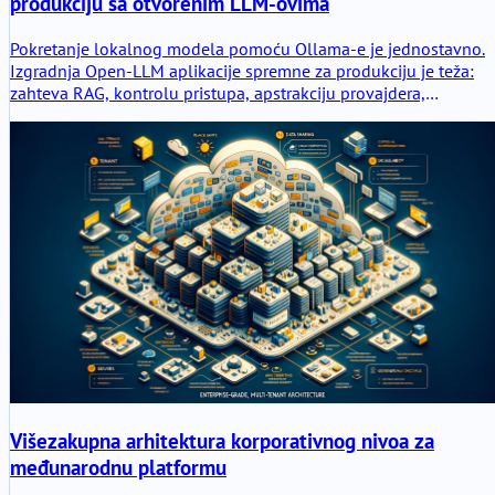
produkciju sa otvorenim LLM-ovima
Pokretanje lokalnog modela pomoću Ollama-e je jednostavno.
Izgradnja Open-LLM aplikacije spremne za produkciju je teža:
zahteva RAG, kontrolu pristupa, apstrakciju provajdera,
evaluaciju, logovanje, disciplinu puštanja u rad i kontrolisani
aplikativni sloj oko modela.
Višezakupna arhitektura korporativnog nivoa za
međunarodnu platformu