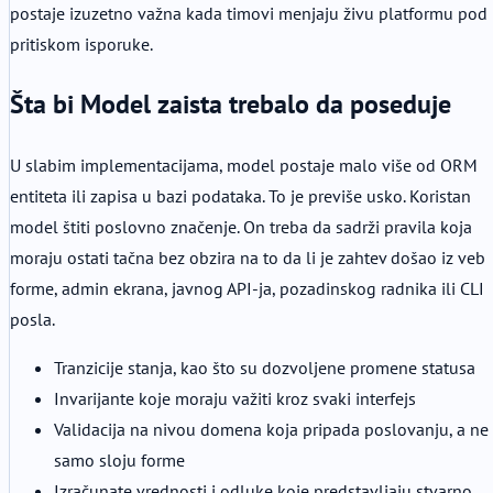
postaje izuzetno važna kada timovi menjaju živu platformu pod
pritiskom isporuke.
Šta bi Model zaista trebalo da poseduje
U slabim implementacijama, model postaje malo više od ORM
entiteta ili zapisa u bazi podataka. To je previše usko. Koristan
model štiti poslovno značenje. On treba da sadrži pravila koja
moraju ostati tačna bez obzira na to da li je zahtev došao iz veb
forme, admin ekrana, javnog API-ja, pozadinskog radnika ili CLI
posla.
Tranzicije stanja, kao što su dozvoljene promene statusa
Invarijante koje moraju važiti kroz svaki interfejs
Validacija na nivou domena koja pripada poslovanju, a ne
samo sloju forme
Izračunate vrednosti i odluke koje predstavljaju stvarno