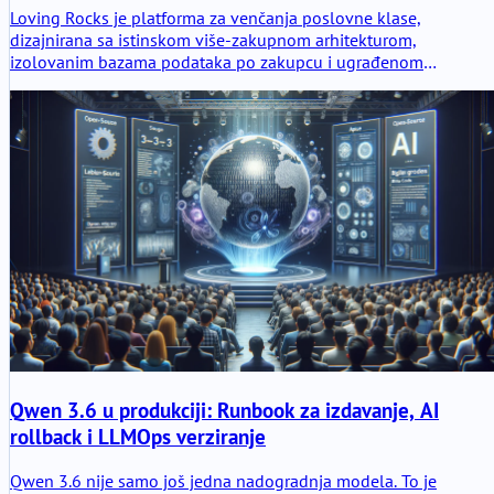
Loving Rocks je platforma za venčanja poslovne klase,
dizajnirana sa istinskom više-zakupnom arhitekturom,
izolovanim bazama podataka po zakupcu i ugrađenom
internacionalizacijom za globalnu skalabilnost, bezbednost i
dugoročnu operativnu stabilnost.
Qwen 3.6 u produkciji: Runbook za izdavanje, AI
rollback i LLMOps verziranje
Qwen 3.6 nije samo još jedna nadogradnja modela. To je