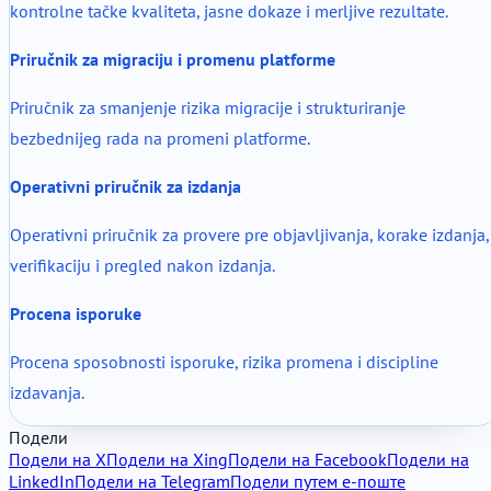
kontrolne tačke kvaliteta, jasne dokaze i merljive rezultate.
Priručnik za migraciju i promenu platforme
Priručnik za smanjenje rizika migracije i strukturiranje
bezbednijeg rada na promeni platforme.
Operativni priručnik za izdanja
Operativni priručnik za provere pre objavljivanja, korake izdanja,
verifikaciju i pregled nakon izdanja.
Procena isporuke
Procena sposobnosti isporuke, rizika promena i discipline
izdavanja.
Подели
Подели на X
Подели на Xing
Подели на Facebook
Подели на
LinkedIn
Подели на Telegram
Подели путем е-поште