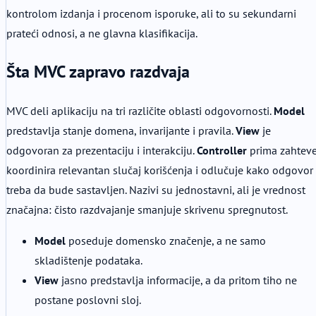
kontrolom izdanja i procenom isporuke, ali to su sekundarni
prateći odnosi, a ne glavna klasifikacija.
Šta MVC zapravo razdvaja
MVC deli aplikaciju na tri različite oblasti odgovornosti.
Model
predstavlja stanje domena, invarijante i pravila.
View
je
odgovoran za prezentaciju i interakciju.
Controller
prima zahteve
koordinira relevantan slučaj korišćenja i odlučuje kako odgovor
treba da bude sastavljen. Nazivi su jednostavni, ali je vrednost
značajna: čisto razdvajanje smanjuje skrivenu spregnutost.
Model
poseduje domensko značenje, a ne samo
skladištenje podataka.
View
jasno predstavlja informacije, a da pritom tiho ne
postane poslovni sloj.