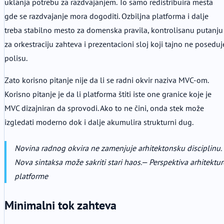
uklanja potrebu za razdvajanjem. To samo redistribuira mesta
gde se razdvajanje mora dogoditi. Ozbiljna platforma i dalje
treba stabilno mesto za domenska pravila, kontrolisanu putanju
za orkestraciju zahteva i prezentacioni sloj koji tajno ne poseduj
polisu.
Zato korisno pitanje nije da li se radni okvir naziva MVC-om.
Korisno pitanje je da li platforma štiti iste one granice koje je
MVC dizajniran da sprovodi. Ako to ne čini, onda stek može
izgledati moderno dok i dalje akumulira strukturni dug.
Novina radnog okvira ne zamenjuje arhitektonsku disciplinu.
Nova sintaksa može sakriti stari haos.
— Perspektiva arhitektur
platforme
Minimalni tok zahteva