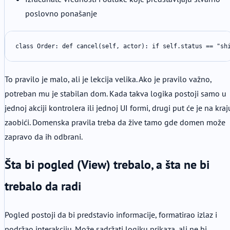
poslovno ponašanje
class Order: def cancel(self, actor): if self.status == "sh
To pravilo je malo, ali je lekcija velika. Ako je pravilo važno,
potreban mu je stabilan dom. Kada takva logika postoji samo u
jednoj akciji kontrolera ili jednoj UI formi, drugi put će je na kraj
zaobići. Domenska pravila treba da žive tamo gde domen može
zapravo da ih odbrani.
Šta bi pogled (View) trebalo, a šta ne bi
trebalo da radi
Pogled postoji da bi predstavio informacije, formatirao izlaz i
podržao interakciju. Može sadržati logiku prikaza, ali ne bi