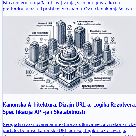
istovremeno događaj objavljivanja, scenario povratka na
prethodnu verziju i problem verziranja. Ovaj članak objašnjava
kako Qwen 3.6 treba tretirati u produkciji kroz LLMOps
disciplinu, sledljivost promptova i modela, kontrolisano
uvođenje i spremnost za povratak na prethodnu verziju
zasnovanu na dokazima.
Kanonska Arhitektura, Dizajn URL-a, Logika Rezolvera
Specifikacija API-ja i Skalabilnosti
Geografski zasnovana arhitektura za otkrivanje za višekorisničke
portale. Definiše kanonske URL adrese, logiku razrešavanja,