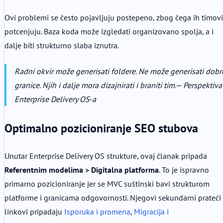
Ovi problemi se često pojavljuju postepeno, zbog čega ih timovi
potcenjuju. Baza koda može izgledati organizovano spolja, a i
dalje biti strukturno slaba iznutra.
Radni okvir može generisati foldere. Ne može generisati dobr
granice. Njih i dalje mora dizajnirati i braniti tim.
— Perspektiva
Enterprise Delivery OS-a
Optimalno pozicioniranje SEO stubova
Unutar Enterprise Delivery OS strukture, ovaj članak pripada
Referentnim modelima > Digitalna platforma
. To je ispravno
primarno pozicioniranje jer se MVC suštinski bavi strukturom
platforme i granicama odgovornosti. Njegovi sekundarni prateći
linkovi pripadaju
Isporuka i promena
,
Migracija i