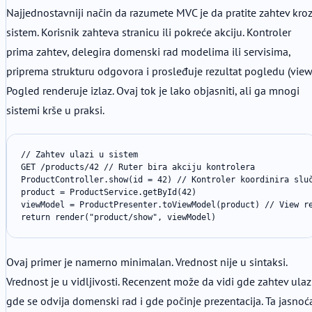
Najjednostavniji način da razumete MVC je da pratite zahtev kro
sistem. Korisnik zahteva stranicu ili pokreće akciju. Kontroler
prima zahtev, delegira domenski rad modelima ili servisima,
priprema strukturu odgovora i prosleđuje rezultat pogledu (view
Pogled renderuje izlaz. Ovaj tok je lako objasniti, ali ga mnogi
sistemi krše u praksi.
// Zahtev ulazi u sistem

GET /products/42 // Ruter bira akciju kontrolera

ProductController.show(id = 42) // Kontroler koordinira sluč
product = ProductService.getById(42)

viewModel = ProductPresenter.toViewModel(product) // View re
return render("product/show", viewModel)
Ovaj primer je namerno minimalan. Vrednost nije u sintaksi.
Vrednost je u vidljivosti. Recenzent može da vidi gde zahtev ulazi
gde se odvija domenski rad i gde počinje prezentacija. Ta jasnoć