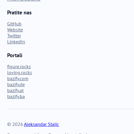
Pratite nas
GitHub
Website
Twitter
LinkedIn
Portali
figure.rocks
loving.rocks
bazify.com
bazify.de
bazify.at
bazify.ba
© 2026
Aleksandar Stajic