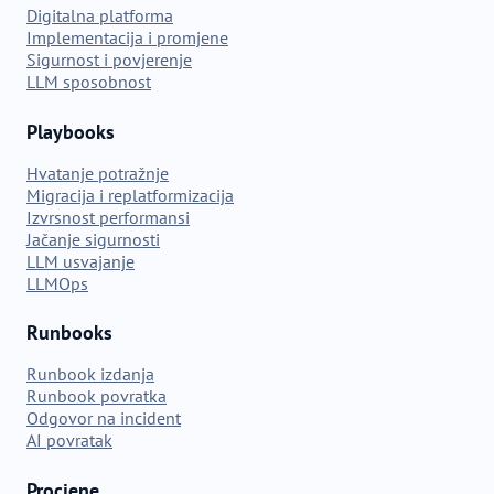
Digitalna platforma
Implementacija i promjene
Sigurnost i povjerenje
LLM sposobnost
Playbooks
Hvatanje potražnje
Migracija i replatformizacija
Izvrsnost performansi
Jačanje sigurnosti
LLM usvajanje
LLMOps
Runbooks
Runbook izdanja
Runbook povratka
Odgovor na incident
AI povratak
Procjene