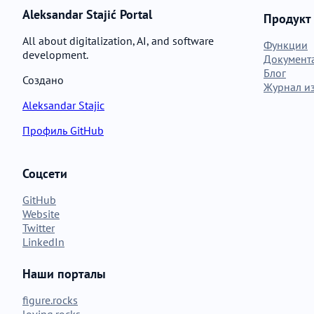
Aleksandar Stajić Portal
Продукт
All about digitalization, AI, and software
Функции
development.
Документ
Блог
Создано
Журнал и
Aleksandar Stajic
Профиль GitHub
Соцсети
GitHub
Website
Twitter
LinkedIn
Наши порталы
figure.rocks