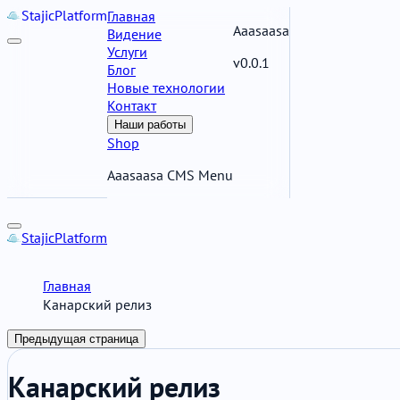
Stajic
Platform
Главная
Aaasaasa
Видение
Услуги
v0.0.1
Блог
Новые технологии
Контакт
Наши работы
Shop
Aaasaasa CMS Menu
Stajic
Platform
Главная
Канарский релиз
Предыдущая страница
Канарский релиз