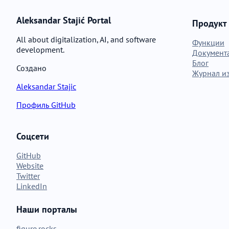
Aleksandar Stajić Portal
Продукт
All about digitalization, AI, and software
Функции
development.
Документ
Блог
Создано
Журнал и
Aleksandar Stajic
Профиль GitHub
Соцсети
GitHub
Website
Twitter
LinkedIn
Наши порталы
figure.rocks