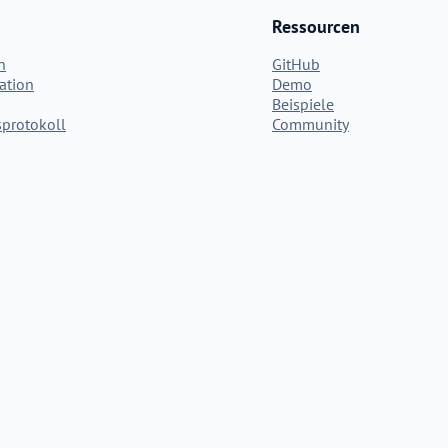
Ressourcen
n
GitHub
ation
Demo
Beispiele
protokoll
Community