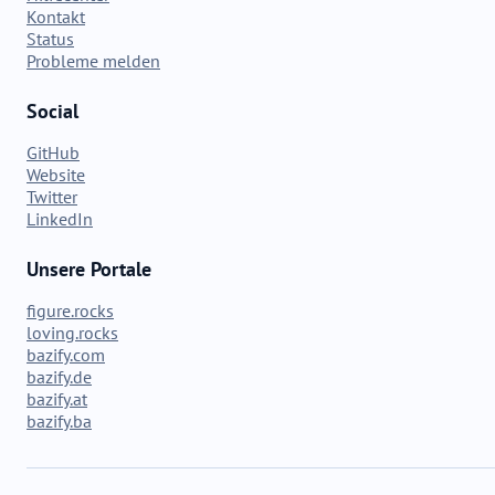
Kontakt
Status
Probleme melden
Social
GitHub
Website
Twitter
LinkedIn
Unsere Portale
figure.rocks
loving.rocks
bazify.com
bazify.de
bazify.at
bazify.ba