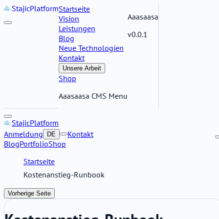
Stajic
Platform
Startseite
Aaasaasa
Vision
Leistungen
v0.0.1
Blog
Neue Technologien
Kontakt
Unsere Arbeit
Shop
Aaasaasa CMS Menu
Stajic
Platform
Anmeldung
Kontakt
DE
Blog
Portfolio
Shop
Startseite
Kostenanstieg-Runbook
Vorherige Seite