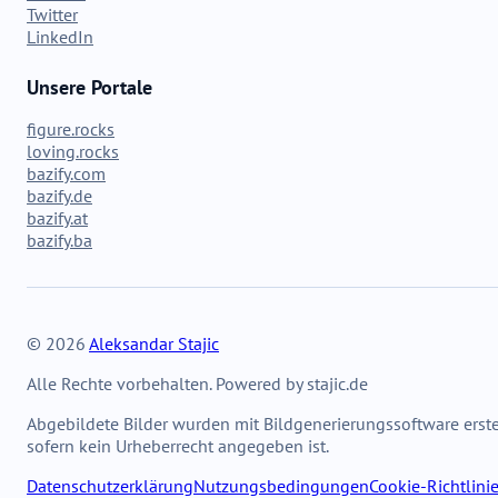
Twitter
LinkedIn
Unsere Portale
figure.rocks
loving.rocks
bazify.com
bazify.de
bazify.at
bazify.ba
© 2026
Aleksandar Stajic
Alle Rechte vorbehalten. Powered by stajic.de
Abgebildete Bilder wurden mit Bildgenerierungssoftware erstel
sofern kein Urheberrecht angegeben ist.
Datenschutzerklärung
Nutzungsbedingungen
Cookie-Richtlini