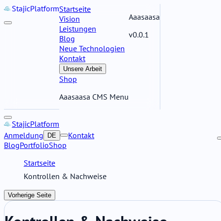
Stajic
Platform
Startseite
Aaasaasa
Vision
Leistungen
v0.0.1
Blog
Neue Technologien
Kontakt
Unsere Arbeit
Shop
Aaasaasa CMS Menu
Stajic
Platform
Anmeldung
Kontakt
DE
Blog
Portfolio
Shop
Startseite
Kontrollen & Nachweise
Vorherige Seite