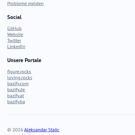
Probleme melden
Social
GitHub
Website
Twitter
LinkedIn
Unsere Portale
figure.rocks
loving.rocks
bazify.com
bazify.de
bazify.at
bazify.ba
© 2026
Aleksandar Stajic