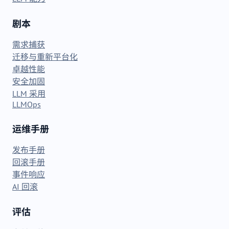
剧本
需求捕获
迁移与重新平台化
卓越性能
安全加固
LLM 采用
LLMOps
运维手册
发布手册
回滚手册
事件响应
AI 回滚
评估