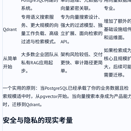
系统。
向量紧密关联。
专业。
专用语义搜索服
专为向量搜索设计、
增加了额外
务、更大规模的向
强大的过滤模型、独
Qdrant
基础设施组
量工作负载、高级
立扩展、面向检索的
和运维面。
过滤与检索模式。
API。
如果检索成
大多数企业团队从
架构风险较低、交付
从简单
核心且规模
私有RAG应用起
更快、审计路径更简
开始
大，后续可
步。
单。
需要迁移。
一个实用的原则：当PostgreSQL已经承载了你的业务数据且检
索规模适中时，从pgvector开始。当向量搜索本身成为产品能
时，迁移到Qdrant。
安全与隐私的现实考量