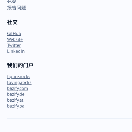
状态
报告问题
社交
GitHub
Website
Twitter
LinkedIn
我们的门户
figure.rocks
loving.rocks
bazify.com
bazify.de
bazify.at
bazify.ba