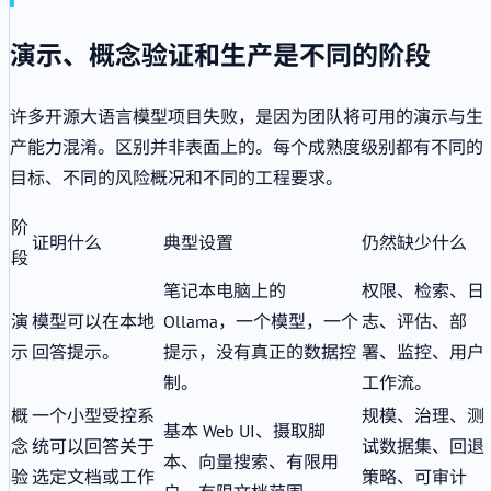
演示、概念验证和生产是不同的阶段
许多开源大语言模型项目失败，是因为团队将可用的演示与生
产能力混淆。区别并非表面上的。每个成熟度级别都有不同的
目标、不同的风险概况和不同的工程要求。
阶
证明什么
典型设置
仍然缺少什么
段
笔记本电脑上的
权限、检索、日
演
模型可以在本地
Ollama，一个模型，一个
志、评估、部
示
回答提示。
提示，没有真正的数据控
署、监控、用户
制。
工作流。
概
一个小型受控系
规模、治理、测
基本 Web UI、摄取脚
念
统可以回答关于
试数据集、回退
本、向量搜索、有限用
验
选定文档或工作
策略、可审计