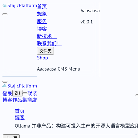
Stajic
Platform
首页
Aaasaasa
想象
服务
v0.0.1
博客
新技术！
联系我们！
文件夹
Shop
Aaasaasa CMS Menu
Stajic
Platform
登录
联系
ZH
博客
作品集
商店
首页
博客
Ollama 并非产品：构建可投入生产的开源大语言模型应