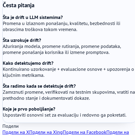
Česta pitanja
Šta je drift u LLM sistemima?
Promena u izlaznom ponašanju, kvalitetu, bezbednosti ili
obrascima troškova tokom vremena.
Šta uzrokuje drift?
Ažuriranja modela, promene rutiranja, promene podataka,
promene ponašanja korisnika ili izmene promptova.
Kako detektujemo drift?
Kontinuirano uzorkovanje + evaluacione osnove + upozorenja o
ključnim metrikama.
Šta radimo kada se detektuje drift?
Zamrznuti promene, verifikovati na testnim skupovima, vratiti na
prethodno stanje i dokumentovati dokaze.
Koje je prvo poboljšanje?
Uspostaviti osnovni set za evaluaciju i redovno ga pokretati.
Подели
Подели на X
Подели на Xing
Подели на Facebook
Подели на