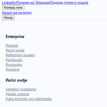
LinkedIn
Подели на Telegram
Подели путем е-поште
Копирај линк
Назад на почетну
Назад
Enterprise
Pregled
Počni ovdje
Referentni modeli
Playbooks
Runbooks
Procjene
Počni ovdje
Selektor problema
Model zrelosti
Kako koristiti ovu biblioteku