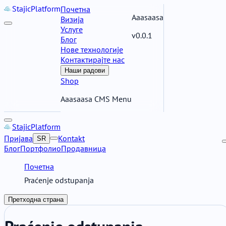
Stajic
Platform
Почетна
Aaasaasa
Визија
Услуге
v0.0.1
Блог
Нове технологије
Контактирајте нас
Наши радови
Shop
Aaasaasa CMS Menu
Stajic
Platform
Пријава
Kontakt
SR
Блог
Портфолио
Продавница
Почетна
Praćenje odstupanja
Претходна страна