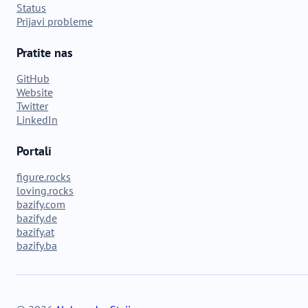
Status
Prijavi probleme
Pratite nas
GitHub
Website
Twitter
LinkedIn
Portali
figure.rocks
loving.rocks
bazify.com
bazify.de
bazify.at
bazify.ba