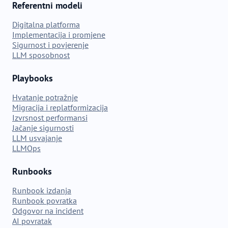
Referentni modeli
Digitalna platforma
Implementacija i promjene
Sigurnost i povjerenje
LLM sposobnost
Playbooks
Hvatanje potražnje
Migracija i replatformizacija
Izvrsnost performansi
Jačanje sigurnosti
LLM usvajanje
LLMOps
Runbooks
Runbook izdanja
Runbook povratka
Odgovor na incident
AI povratak