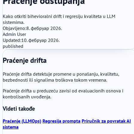
Praćenje odstupanja
Kako otkriti bihevioralni drift i regresiju kvaliteta u LLM
sistemima.
Objavljeno:
8. фебруар 2026.
Admin User
Updated:
10. фебруар 2026.
published
Praćenje drifta
Praćenje drifta detektuje promene u ponašanju, kvalitetu,
bezbednosti ili signalima troškova tokom vremena.
Praćenje drifta u preduzeću zavisi od evaluacionih osnova i
kontrolisanih uvođenja.
Videti takođe
Praćenje (LLMOps)
Regresija prompta
Priručnik za povratak AI
sistema