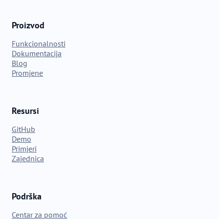
Proizvod
Funkcionalnosti
Dokumentacija
Blog
Promjene
Resursi
GitHub
Demo
Primjeri
Zajednica
Podrška
Centar za pomoć