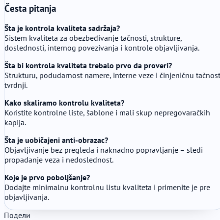
Česta pitanja
Šta je kontrola kvaliteta sadržaja?
Sistem kvaliteta za obezbeđivanje tačnosti, strukture,
doslednosti, internog povezivanja i kontrole objavljivanja.
Šta bi kontrola kvaliteta trebalo prvo da proveri?
Strukturu, podudarnost namere, interne veze i činjeničnu tačnos
tvrdnji.
Kako skaliramo kontrolu kvaliteta?
Koristite kontrolne liste, šablone i mali skup nepregovaračkih
kapija.
Šta je uobičajeni anti-obrazac?
Objavljivanje bez pregleda i naknadno popravljanje – sledi
propadanje veza i nedoslednost.
Koje je prvo poboljšanje?
Dodajte minimalnu kontrolnu listu kvaliteta i primenite je pre
objavljivanja.
Подели