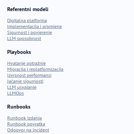
Referentni modeli
Digitalna platforma
Implementacija i promjene
Sigurnost i povjerenje
LLM sposobnost
Playbooks
Hvatanje potražnje
Migracija i replatformizacija
Izvrsnost performansi
Jačanje sigurnosti
LLM usvajanje
LLMOps
Runbooks
Runbook izdanja
Runbook povratka
Odgovor na incident