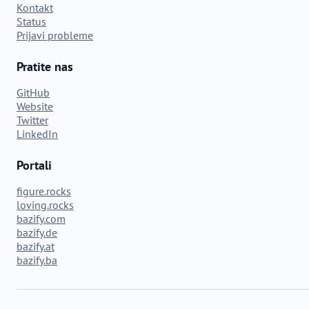
Kontakt
Status
Prijavi probleme
Pratite nas
GitHub
Website
Twitter
LinkedIn
Portali
figure.rocks
loving.rocks
bazify.com
bazify.de
bazify.at
bazify.ba