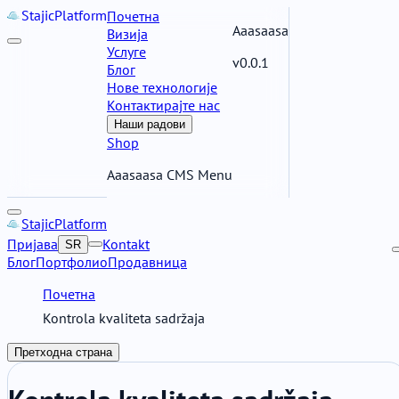
Stajic
Platform
Почетна
Aaasaasa
Визија
Услуге
v0.0.1
Блог
Нове технологије
Контактирајте нас
Наши радови
Shop
Aaasaasa CMS Menu
Stajic
Platform
Пријава
Kontakt
SR
Блог
Портфолио
Продавница
Почетна
Kontrola kvaliteta sadržaja
Претходна страна