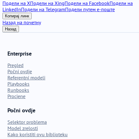
Подели на X
Подели на Xing
Подели на Facebook
Подели на
LinkedIn
Подели на Telegram
Подели путем е-поште
Копирај линк
Назад на почетну
Назад
Enterprise
Pregled
Počni ovdje
Referentni modeli
Playbooks
Runbooks
Procjene
Počni ovdje
Selektor problema
Model zrelosti
Kako koristiti ovu biblioteku