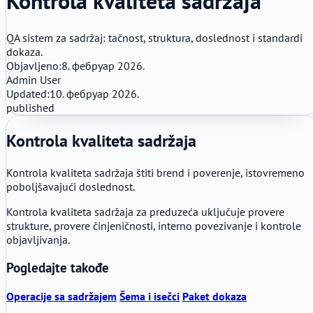
Kontrola kvaliteta sadržaja
QA sistem za sadržaj: tačnost, struktura, doslednost i standardi
dokaza.
Objavljeno:
8. фебруар 2026.
Admin User
Updated:
10. фебруар 2026.
published
Kontrola kvaliteta sadržaja
Kontrola kvaliteta sadržaja štiti brend i poverenje, istovremeno
poboljšavajući doslednost.
Kontrola kvaliteta sadržaja za preduzeća uključuje provere
strukture, provere činjeničnosti, interno povezivanje i kontrole
objavljivanja.
Pogledajte takođe
Operacije sa sadržajem
Šema i isečci
Paket dokaza