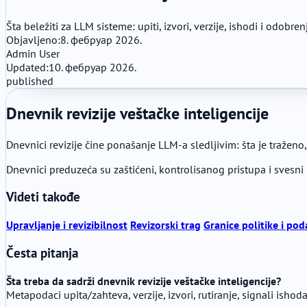
Šta beležiti za LLM sisteme: upiti, izvori, verzije, ishodi i odobren
Objavljeno:
8. фебруар 2026.
Admin User
Updated:
10. фебруар 2026.
published
Dnevnik revizije veštačke inteligencije
Dnevnici revizije čine ponašanje LLM-a sledljivim: šta je traženo,
Dnevnici preduzeća su zaštićeni, kontrolisanog pristupa i svesni 
Videti takođe
Upravljanje i revizibilnost
Revizorski trag
Granice politike i pod
Česta pitanja
Šta treba da sadrži dnevnik revizije veštačke inteligencije?
Metapodaci upita/zahteva, verzije, izvori, rutiranje, signali ishod