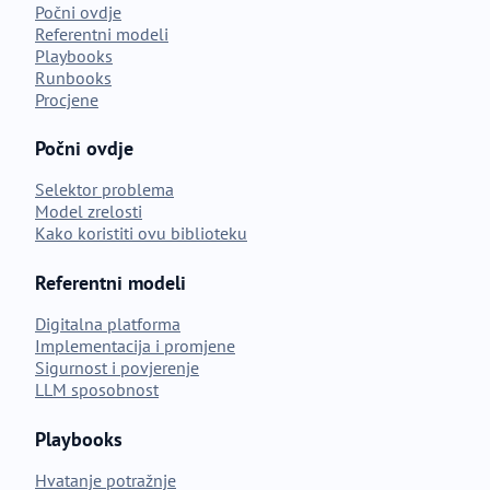
Počni ovdje
Referentni modeli
Playbooks
Runbooks
Procjene
Počni ovdje
Selektor problema
Model zrelosti
Kako koristiti ovu biblioteku
Referentni modeli
Digitalna platforma
Implementacija i promjene
Sigurnost i povjerenje
LLM sposobnost
Playbooks
Hvatanje potražnje