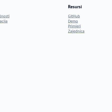
Resursi
lnosti
GitHub
cija
Demo
Primjeri
Zajednica