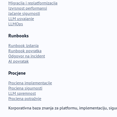
Migracija i replatformizacija
Izvrsnost performansi
Jačanje sigurnosti
LLM usvajanje
LLMOps
Runbooks
Runbook izdanja
Runbook povratka
Odgovor na incident
AI povratak
Procjene
Procjena implementacije
Procjena sigurnosti
LLM spremnost
Procjena potražnje
Korporativna baza znanja za platformu, implementaciju, sigur