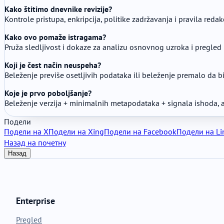
Kako štitimo dnevnike revizije?
Kontrole pristupa, enkripcija, politike zadržavanja i pravila redakc
Kako ovo pomaže istragama?
Pruža sledljivost i dokaze za analizu osnovnog uzroka i pregled
Koji je čest način neuspeha?
Beleženje previše osetljivih podataka ili beleženje premalo da bi
Koje je prvo poboljšanje?
Beleženje verzija + minimalnih metapodataka + signala ishoda, a 
Подели
Подели на X
Подели на Xing
Подели на Facebook
Подели на Li
Назад на почетну
Назад
Enterprise
Pregled