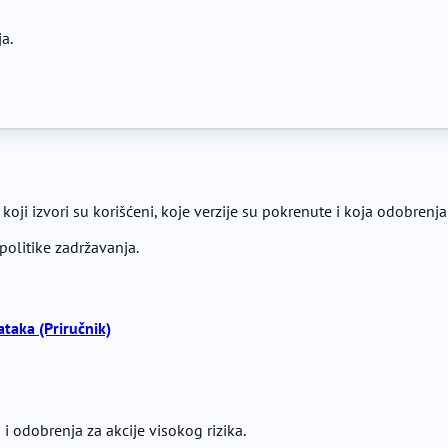
ja.
 koji izvori su korišćeni, koje verzije su pokrenute i koja odobrenja
politike zadržavanja.
ataka (Priručnik)
a i odobrenja za akcije visokog rizika.