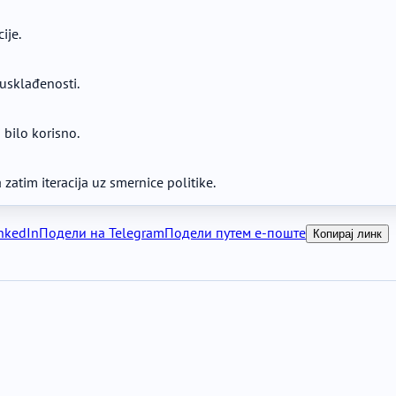
ije.
 usklađenosti.
 bilo korisno.
zatim iteracija uz smernice politike.
nkedIn
Подели на Telegram
Подели путем е-поште
Копирај линк