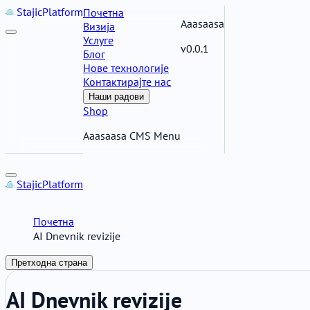
Stajic
Platform
Почетна
Aaasaasa
Визија
Услуге
v0.0.1
Блог
Нове технологије
Контактирајте нас
Наши радови
Shop
Aaasaasa CMS Menu
Stajic
Platform
Почетна
AI Dnevnik revizije
Претходна страна
AI Dnevnik revizije