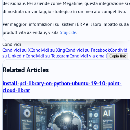
decisionale. Per aziende come Megatime, questa integrazione si 
dimostrata un vantaggio strategico in un mercato competitivo.
Per maggiori informazioni sui sistemi ERP e il loro impatto sulla
produttività aziendale, visita
Stajic.de
.
Condividi
Condividi su X
Condividi su Xing
Condividi su Facebook
Condividi
su LinkedIn
Condividi su Telegram
Condividi via email
Copia link
Related Articles
install-pcl-library-on-python-ubuntu-19-10-point-
cloud-librar