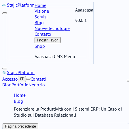
Stajic
Platform
Home
Aaasaasa
Visione
Servizi
v0.0.1
Blog
Nuove tecnologie
Contatto
I nostri lavori
Shop
Aaasaasa CMS Menu
Stajic
Platform
Accesso
Contatti
IT
Blog
Portfolio
Negozio
Home
Blog
Potenziare la Produttività con i Sistemi ERP: Un Caso di
Studio sui Database Relazionali
Pagina precedente