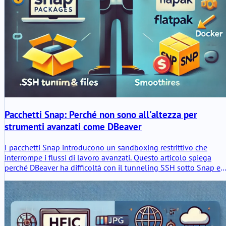
Pacchetti Snap: Perché non sono all'altezza per
strumenti avanzati come DBeaver
I pacchetti Snap introducono un sandboxing restrittivo che
interrompe i flussi di lavoro avanzati. Questo articolo spiega
perché DBeaver ha difficoltà con il tunneling SSH sotto Snap e
perché Flatpak o i pacchetti nativi sono alternative migliori.