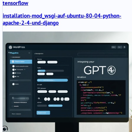
tensorflow
installation-mod_wsgi-auf-ubuntu-80-04-python-
apache-2-4-und-django