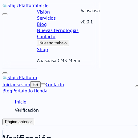
Stajic
Platform
Inicio
Aaasaasa
Visión
Servicios
v0.0.1
Blog
Nuevas tecnologías
Contacto
Nuestro trabajo
Shop
Aaasaasa CMS Menu
Stajic
Platform
Iniciar sesión
Contacto
ES
Blog
Portafolio
Tienda
Inicio
Verificación
Página anterior