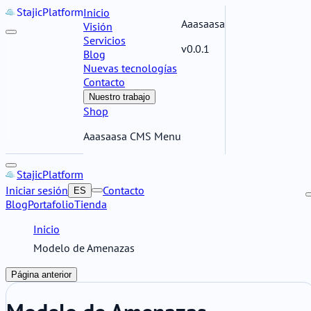
Stajic
Platform
Inicio
Aaasaasa
Visión
Servicios
v0.0.1
Blog
Nuevas tecnologías
Contacto
Nuestro trabajo
Shop
Aaasaasa CMS Menu
Stajic
Platform
Iniciar sesión
Contacto
ES
Blog
Portafolio
Tienda
Inicio
Modelo de Amenazas
Página anterior