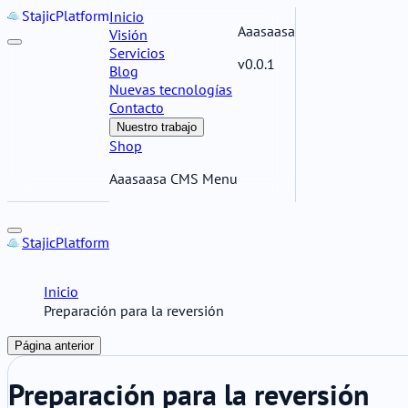
Stajic
Platform
Inicio
Aaasaasa
Visión
Servicios
v0.0.1
Blog
Nuevas tecnologías
Contacto
Nuestro trabajo
Shop
Aaasaasa CMS Menu
Stajic
Platform
Inicio
Preparación para la reversión
Página anterior
Preparación para la reversión