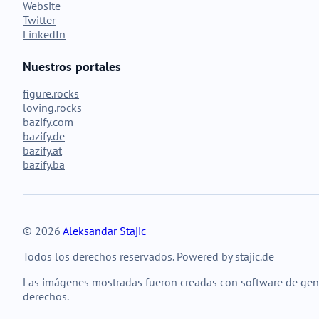
Website
Twitter
LinkedIn
Nuestros portales
figure.rocks
loving.rocks
bazify.com
bazify.de
bazify.at
bazify.ba
© 2026
Aleksandar Stajic
Todos los derechos reservados. Powered by stajic.de
Las imágenes mostradas fueron creadas con software de gene
derechos.