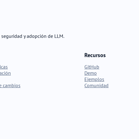
, seguridad y adopción de LLM.
Recursos
icas
GitHub
ación
Demo
Ejemplos
de cambios
Comunidad