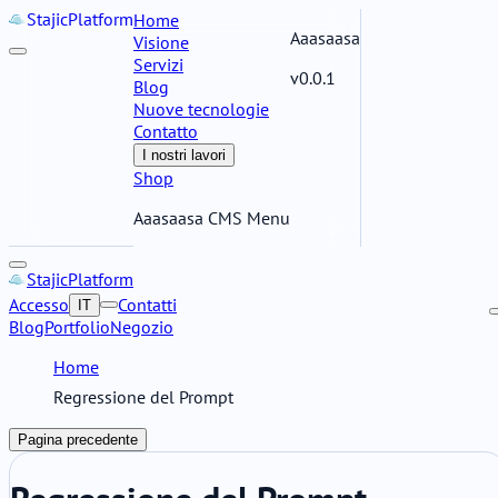
Stajic
Platform
Home
Aaasaasa
Visione
Servizi
v0.0.1
Blog
Nuove tecnologie
Contatto
I nostri lavori
Shop
Aaasaasa CMS Menu
Stajic
Platform
Accesso
Contatti
IT
Blog
Portfolio
Negozio
Home
Regressione del Prompt
Pagina precedente