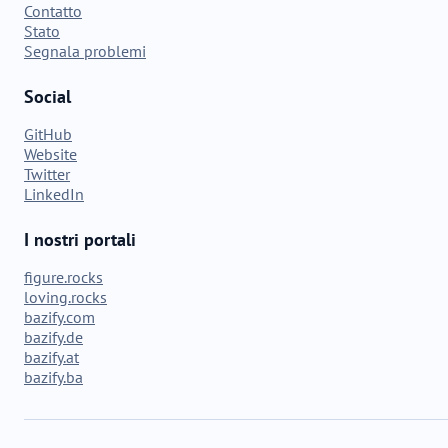
Contatto
Stato
Segnala problemi
Social
GitHub
Website
Twitter
LinkedIn
I nostri portali
figure.rocks
loving.rocks
bazify.com
bazify.de
bazify.at
bazify.ba