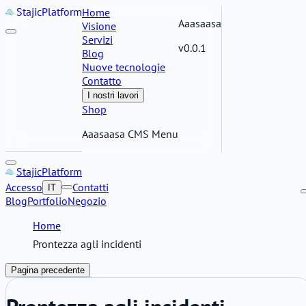
Stajic
Platform
Home
Aaasaasa
Visione
Servizi
v0.0.1
Blog
Nuove tecnologie
Contatto
I nostri lavori
Shop
Aaasaasa CMS Menu
Stajic
Platform
Accesso
Contatti
IT
Blog
Portfolio
Negozio
Home
Prontezza agli incidenti
Pagina precedente