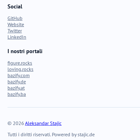
Social
GitHub
Website
Twitter
LinkedIn
I nostri portali
figure.rocks
loving.rocks
bazify.com
bazify.de
bazify.at
bazify.ba
© 2026
Aleksandar Stajic
Tutti i diritti riservati. Powered by stajic.de