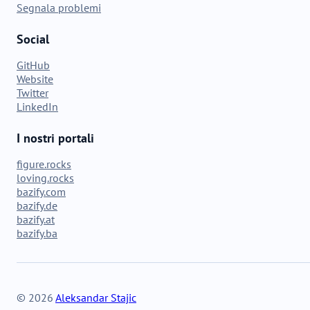
Segnala problemi
Social
GitHub
Website
Twitter
LinkedIn
I nostri portali
figure.rocks
loving.rocks
bazify.com
bazify.de
bazify.at
bazify.ba
© 2026
Aleksandar Stajic