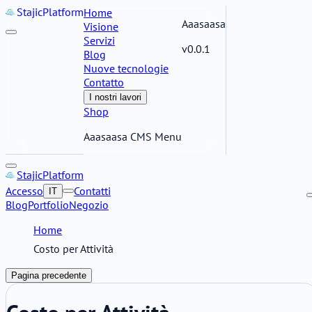
Stajic
Platform
Home
Aaasaasa
Visione
Servizi
v0.0.1
Blog
Nuove tecnologie
Contatto
I nostri lavori
Shop
Aaasaasa CMS Menu
Stajic
Platform
Accesso
Contatti
IT
Blog
Portfolio
Negozio
Home
Costo per Attività
Pagina precedente