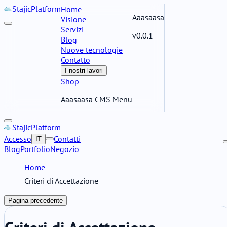
Stajic
Platform
Home
Aaasaasa
Visione
Servizi
v0.0.1
Blog
Nuove tecnologie
Contatto
I nostri lavori
Shop
Aaasaasa CMS Menu
Stajic
Platform
Accesso
Contatti
IT
Blog
Portfolio
Negozio
Home
Criteri di Accettazione
Pagina precedente